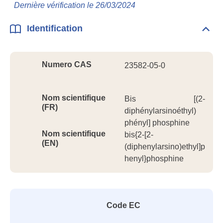
Info
Dernière vérification le 26/03/2024
géné
Identification
Dépli
Ident
Numero CAS
23582-05-0
Nom scientifique
Bis [(2-
(FR)
diphénylarsinoéthyl)
phényl] phosphine
Nom scientifique
bis{2-[2-
(EN)
(diphenylarsino)ethyl]p
henyl}phosphine
Code EC