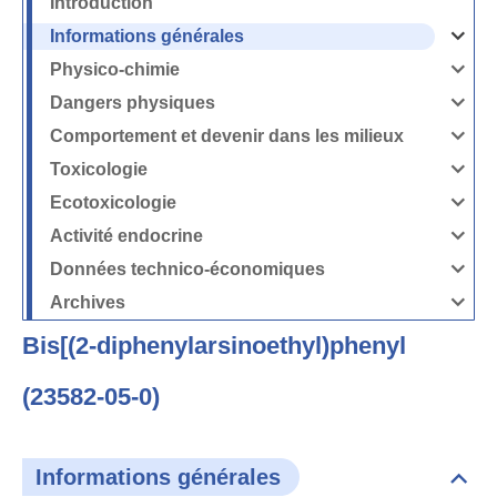
Introduction
Informations générales
Ouvrir
/
Fermer
Physico-chimie
la
Ouvrir
rubrique
/
Informati
Fermer
Dangers physiques
générales
la
Ouvrir
rubrique
/
Physico-
Fermer
Comportement et devenir dans les milieux
chimie
la
Ouvrir
rubrique
/
Dangers
Fermer
Toxicologie
physique
la
Ouvrir
rubrique
/
Comport
Fermer
Ecotoxicologie
et
la
Ouvrir
devenir
rubrique
/
dans
Toxicolog
Fermer
les
Activité endocrine
la
milieux
Ouvrir
rubrique
/
Ecotoxico
Fermer
Données technico-économiques
la
Ouvrir
rubrique
/
Activité
Fermer
Archives
endocrin
la
Ouvrir
rubrique
/
Données
Fermer
technico-
Bis[(2-diphenylarsinoethyl)phenyl
la
économi
rubrique
Archives
(23582-05-0)
Informations générales
Dépli