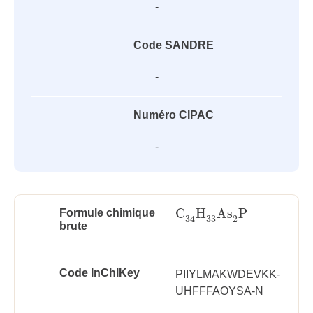
-
Code SANDRE
-
Numéro CIPAC
-
C
H
As
P
Formule chimique
C
34
H
33
As
2
P
33
2
34
brute
Code InChlKey
PIIYLMAKWDEVKK-
UHFFFAOYSA-N