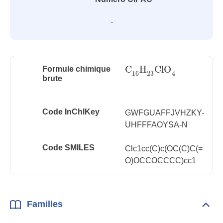
-
C
H
ClO
Formule chimique
C
16
H
23
ClO
4
16
23
4
brute
Code InChlKey
GWFGUAFFJVHZKY-
UHFFFAOYSA-N
Code SMILES
Clc1cc(C)c(OC(C)C(=
O)OCCOCCCC)cc1
Familles
Dépli
Fami