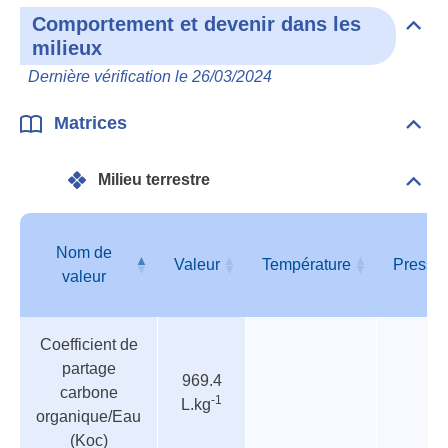
Comportement et devenir dans les
Dépli
milieux
Com
et
Dernière vérification le 26/03/2024
deve
dan
les
Matrices
Dépli
mili
Matr
Milieu terrestre
Dépli
Mili
terre
Nom de
Valeur
Température
Pressi
valeur
Tableau
Nom de
Valeur
Température
Pressi
Coefficient de
des
valeur
partage
paramètres
969.4
carbone
-1
L.kg
organique/Eau
(Koc)