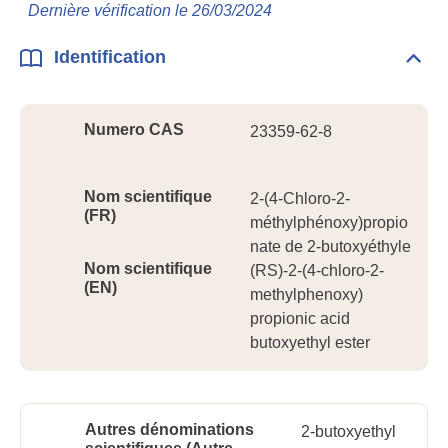
Info
Dernière vérification le 26/03/2024
géné
Identification
Dépli
Ident
Numero CAS
23359-62-8
Nom scientifique
2-(4-Chloro-2-
(FR)
méthylphénoxy)propio
nate de 2-butoxyéthyle
Nom scientifique
(RS)-2-(4-chloro-2-
(EN)
methylphenoxy)
propionic acid
butoxyethyl ester
Autres dénominations
2-butoxyethyl