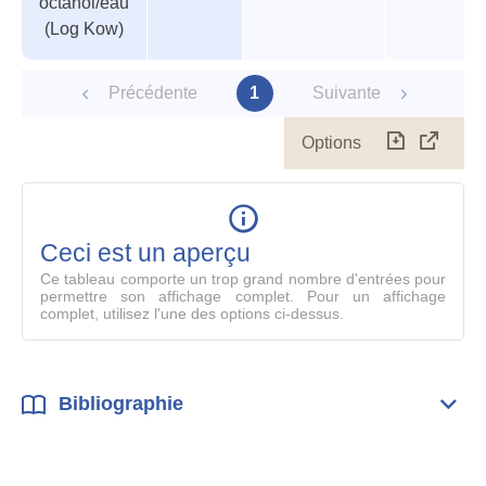
octanol/eau
(Log Kow)
Précédente
1
Suivante
Options
Télécharg
Affich
le
table
en
mode
Ceci est un aperçu
compl
Ce tableau comporte un trop grand nombre d'entrées pour
permettre son affichage complet. Pour un affichage
complet, utilisez l'une des options ci-dessus.
Bibliographie
Dépli
Bibl