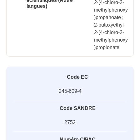
scientifiques (Autre
2-(4-chloro-2-
langues)
methylphenoxy
)propanoate ;
2-butoxyethyl
2-(4-chloro-2-
methylphenoxy
)propionate
Code EC
245-609-4
Code SANDRE
2752
Numéro CIPAC