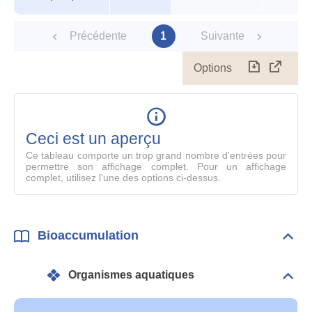
Précédente
1
Suivante
Options
Télécharg
Affich
le
table
en
mode
Ceci est un aperçu
compl
Ce tableau comporte un trop grand nombre d'entrées pour
permettre son affichage complet. Pour un affichage
complet, utilisez l'une des options ci-dessus.
Bioaccumulation
Dépli
Bioa
Organismes aquatiques
Dépli
Orga
aqua