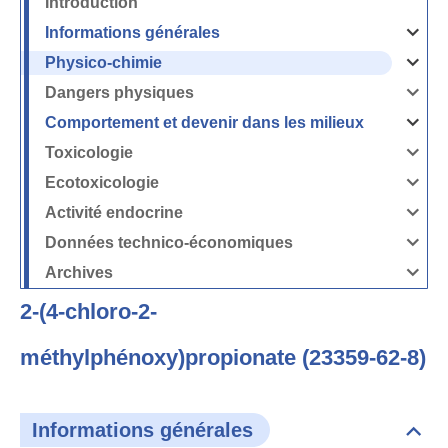
Introduction
Informations générales
Ouvrir
/
Fermer
Physico-chimie
la
Ouvrir
rubrique
/
Informati
Fermer
Dangers physiques
générales
la
Ouvrir
rubrique
/
Physico-
Fermer
Comportement et devenir dans les milieux
chimie
la
Ouvrir
rubrique
/
Dangers
Fermer
Toxicologie
physique
la
Ouvrir
rubrique
/
Comport
Fermer
Ecotoxicologie
et
la
Ouvrir
devenir
rubrique
/
dans
Toxicolog
Fermer
les
Activité endocrine
la
milieux
Ouvrir
rubrique
/
Ecotoxico
Fermer
Données technico-économiques
la
Ouvrir
rubrique
/
Activité
Fermer
Archives
endocrin
la
Ouvrir
rubrique
/
Données
Fermer
technico-
2-(4-chloro-2-
la
économi
rubrique
Archives
méthylphénoxy)propionate (23359-62-8)
Informations générales
Dépli