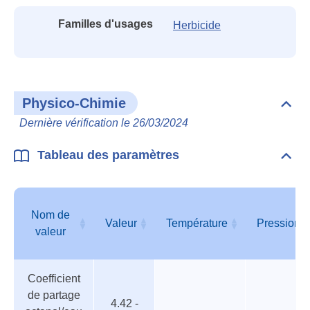
Familles d'usages
Herbicide
Physico-Chimie
Dépli
Phys
Dernière vérification le 26/03/2024
Chim
Tableau des paramètres
Dépli
Tabl
des
para
Nom de
Valeur
Température
Pression
valeur
Tableau
Nom de
Valeur
Température
Pression
Coefficient
des
valeur
de partage
paramètres
4.42 -