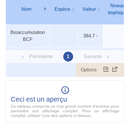
Niveau
Nom
Espèce
Valeur
trophique
Organismes
Nom
Espèce
Valeur
Niveau
Bioaccumulation
aquatiques
trophique
384.7 -
BCF
Précédente
1
Suivante
Options
Télécharg
Affich
le
table
en
mode
Ceci est un aperçu
compl
Ce tableau comporte un trop grand nombre d'entrées pour
permettre son affichage complet. Pour un affichage
complet, utilisez l'une des options ci-dessus.