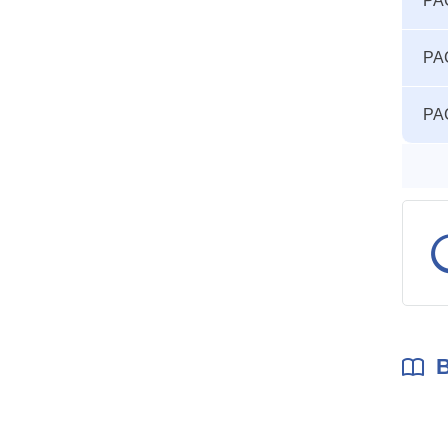
PA
seuils
accid
PA
PA
B