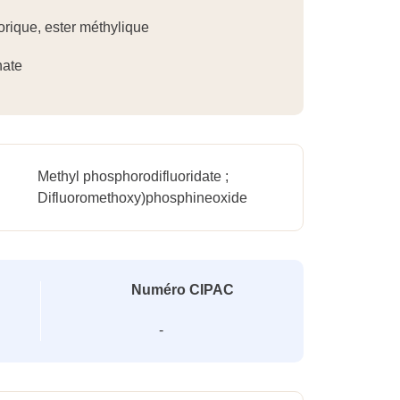
rique, ester méthylique
hate
Methyl phosphorodifluoridate ;
Difluoromethoxy)phosphineoxide
Numéro CIPAC
-