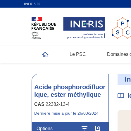
Le PSC
Domaines d
Accueil
I
Acide phosphorodifluor
ique, ester méthylique
I
CAS
22382-13-4
Dernière mise à jour le 26/03/2024
Options