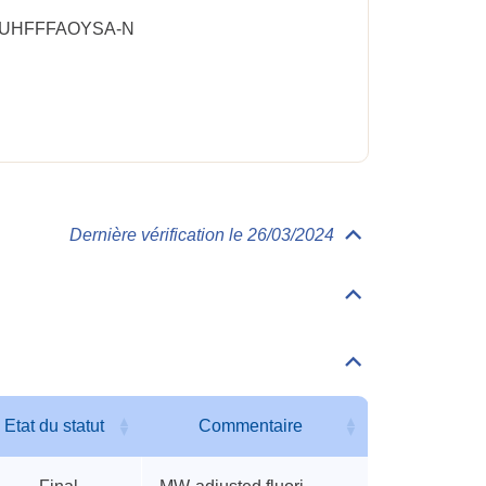
-UHFFFAOYSA-N
Dernière vérification le 26/03/2024
Déplier/replier
Toxicologie
Déplier/replier
Valeurs
accidentelles
Déplier/replier
Autres
seuils
accidentels
Etat du statut
Commentaire
Etat du statut
Commentaire