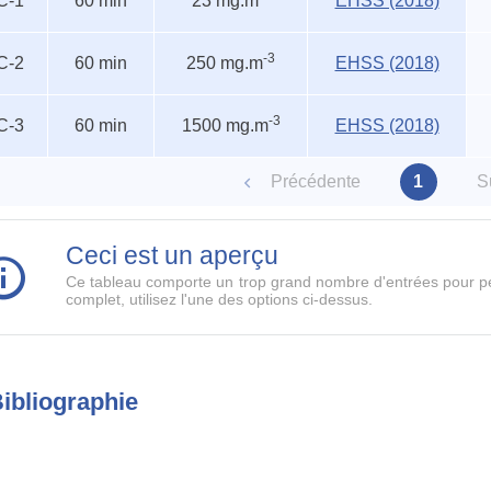
C-1
60 min
23 mg.m
EHSS (2018)
entels
-3
C-2
60 min
250 mg.m
EHSS (2018)
-3
C-3
60 min
1500 mg.m
EHSS (2018)
Précédente
1
S
Ceci est un aperçu
Ce tableau comporte un trop grand nombre d'entrées pour pe
complet, utilisez l'une des options ci-dessus.
ibliographie