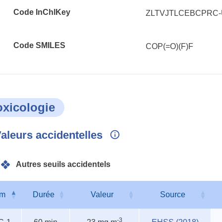
Code InChlKey
ZLTVJTLCEBCPRC
Code SMILES
COP(=O)(F)F
oxicologie
aleurs accidentelles
Autres seuils accidentels
m
Durée
Valeur
Source
s
m
Durée
Valeur
Source
-3