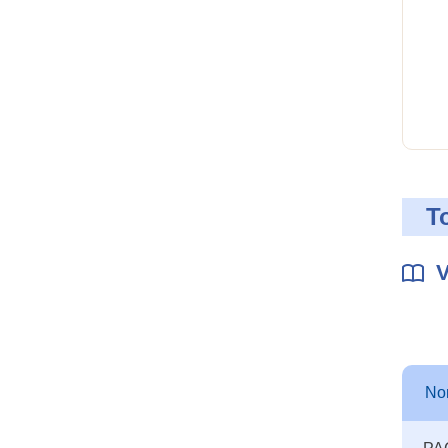
T
V
No
Autre
No