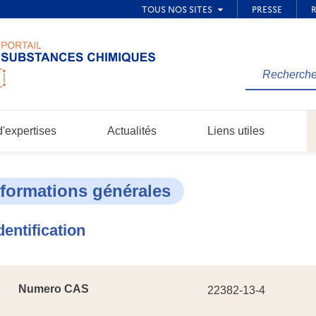
Rechercher
une
information
dans
'expertises
Actualités
Liens utiles
le
site...
nformations générales
dentification
Numero CAS
22382-13-4