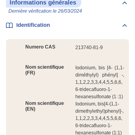
Informations générales
Dépli
Info
Dernière vérification le 26/03/2024
géné
Identification
Dépli
Ident
Numero CAS
213740-81-9
Nom scientifique
Iodonium, bis [4- (1,1-
(FR)
diméthylyl) phényl] -,
1,1,2,2,3,3,4,4,5,5,6,6,
6-tridecafluoro-1-
hexanesulfonate (1 :1)
Nom scientifique
Iodonium, bis[4-(1,1-
(EN)
dimethylethyl)phenyl]-,
1,1,2,2,3,3,4,4,5,5,6,6,
6-tridecafluoro-1-
hexanesulfonate (1:1)