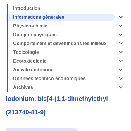
Introduction
Informations générales
Ouvrir
/
Fermer
Physico-chimie
la
Ouvrir
rubrique
/
Informati
Fermer
Dangers physiques
générales
la
Ouvrir
rubrique
/
Physico-
Fermer
Comportement et devenir dans les milieux
chimie
la
Ouvrir
rubrique
/
Dangers
Fermer
Toxicologie
physique
la
Ouvrir
rubrique
/
Comport
Fermer
Ecotoxicologie
et
la
Ouvrir
devenir
rubrique
/
dans
Toxicolog
Fermer
les
Activité endocrine
la
milieux
Ouvrir
rubrique
/
Ecotoxico
Fermer
Données technico-économiques
la
Ouvrir
rubrique
/
Activité
Fermer
Archives
endocrin
la
Ouvrir
rubrique
/
Données
Fermer
technico-
Iodonium, bis[4-(1,1-dimethylethyl
la
économi
rubrique
Archives
(213740-81-9)