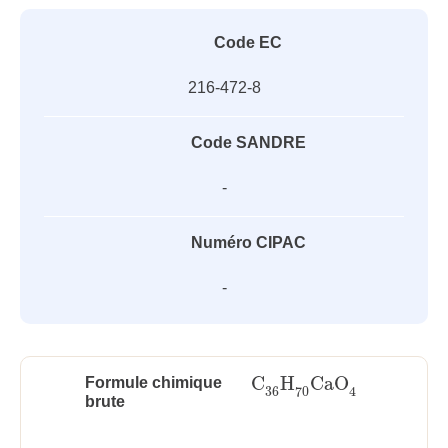
Code EC
216-472-8
Code SANDRE
-
Numéro CIPAC
-
C
H
CaO
Formule chimique
C
36
H
70
CaO
4
36
70
4
brute