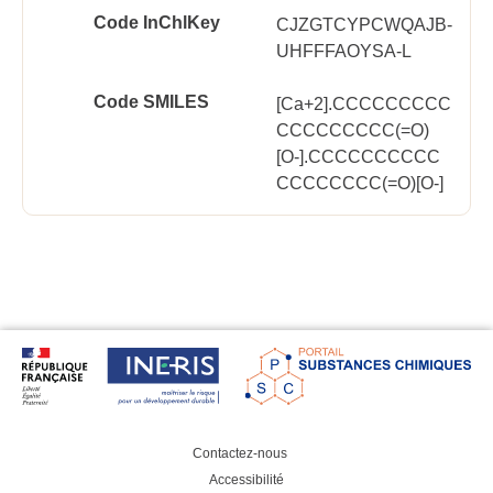
Code InChlKey
CJZGTCYPCWQAJB-
UHFFFAOYSA-L
Code SMILES
[Ca+2].CCCCCCCCC
CCCCCCCCC(=O)
[O-].CCCCCCCCCC
CCCCCCCC(=O)[O-]
Contactez-nous
Accessibilité