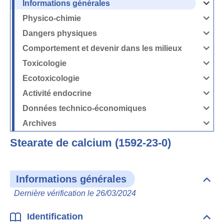
Informations générales
Ouvrir
/
Fermer
Physico-chimie
la
Ouvrir
rubrique
/
Informati
Fermer
Dangers physiques
générales
la
Ouvrir
rubrique
/
Physico-
Fermer
Comportement et devenir dans les milieux
chimie
la
Ouvrir
rubrique
/
Dangers
Fermer
Toxicologie
physique
la
Ouvrir
rubrique
/
Comport
Fermer
Ecotoxicologie
et
la
Ouvrir
devenir
rubrique
/
dans
Toxicolog
Fermer
les
Activité endocrine
la
milieux
Ouvrir
rubrique
/
Ecotoxico
Fermer
Données technico-économiques
la
Ouvrir
rubrique
/
Activité
Fermer
Archives
endocrin
la
Ouvrir
rubrique
/
Données
Fermer
technico-
Stearate de calcium (1592-23-0)
la
économi
rubrique
Archives
Informations générales
Dépli
Info
Dernière vérification le 26/03/2024
géné
Identification
Dépli