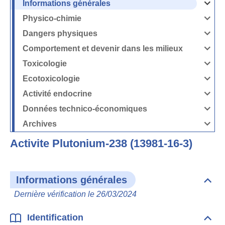
Informations générales
Ouvrir
/
Fermer
Physico-chimie
la
Ouvrir
rubrique
/
Informati
Fermer
Dangers physiques
générales
la
Ouvrir
rubrique
/
Physico-
Fermer
Comportement et devenir dans les milieux
chimie
la
Ouvrir
rubrique
/
Dangers
Fermer
Toxicologie
physique
la
Ouvrir
rubrique
/
Comport
Fermer
Ecotoxicologie
et
la
Ouvrir
devenir
rubrique
/
dans
Toxicolog
Fermer
les
Activité endocrine
la
milieux
Ouvrir
rubrique
/
Ecotoxico
Fermer
Données technico-économiques
la
Ouvrir
rubrique
/
Activité
Fermer
Archives
endocrin
la
Ouvrir
rubrique
/
Données
Fermer
technico-
Activite Plutonium-238 (13981-16-3)
la
économi
rubrique
Archives
Informations générales
Dépli
Info
Dernière vérification le 26/03/2024
géné
Identification
Dépli