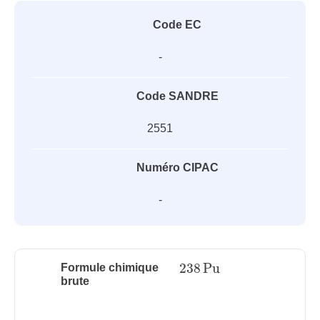
Code EC
-
Code SANDRE
2551
Numéro CIPAC
-
238
Pu
Formule chimique
238
Pu
brute