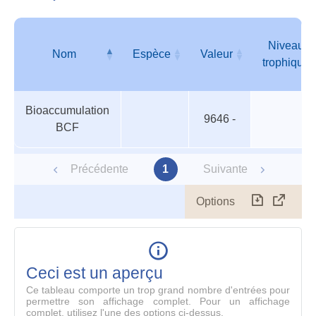
Orga
aqua
Niveau
Nom
Espèce
Valeur
trophique
Organismes
Nom
Espèce
Valeur
Niveau
Bioaccumulation
aquatiques
trophique
9646 -
BCF
Précédente
1
Suivante
Options
Télécharg
Affich
le
table
en
mode
Ceci est un aperçu
compl
Ce tableau comporte un trop grand nombre d'entrées pour
permettre son affichage complet. Pour un affichage
complet, utilisez l'une des options ci-dessus.