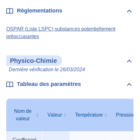
Règlementations
Dépli
Règl
OSPAR (Liste LSPC) substances potentiellement
préoccupantes
Physico-Chimie
Dépli
Phys
Dernière vérification le 26/03/2024
Chim
Tableau des paramètres
Dépli
Tabl
des
para
Nom de
Valeur
Température
Pression
valeur
Tableau
Nom de
Valeur
Température
Pression
Coefficient