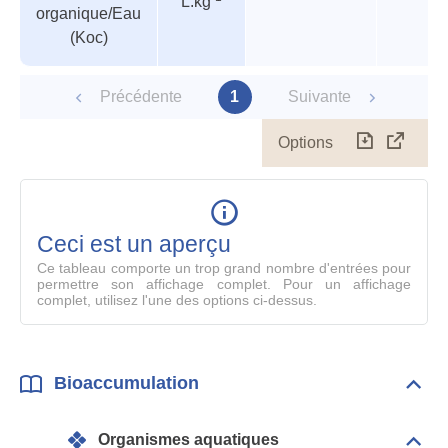
L.kg
organique/Eau
(Koc)
Précédente
1
Suivante
Options
Télécharg
Affich
le
table
en
mode
Ceci est un aperçu
compl
Ce tableau comporte un trop grand nombre d'entrées pour
permettre son affichage complet. Pour un affichage
complet, utilisez l'une des options ci-dessus.
Bioaccumulation
Dépli
Bioa
Organismes aquatiques
Dépli