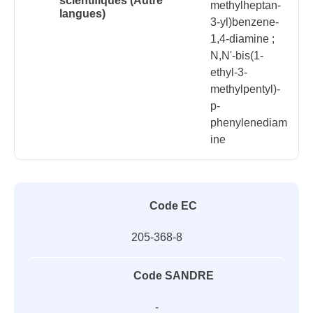
scientifiques (Autre
methylheptan-
langues)
3-yl)benzene-
1,4-diamine ;
N,N'-bis(1-
ethyl-3-
methylpentyl)-
p-
phenylenediam
ine
Code EC
205-368-8
Code SANDRE
-