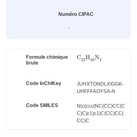
Numéro CIPAC
-
C
H
N
Formule chimique
C
22
H
40
N
2
22
2
40
brute
Code InChlKey
JUHXTONDLXIGGK-
UHFFFAOYSA-N
Code SMILES
N(c(ccc(NC(CC)CC(C
C)C)c1)c1)C(CC)CC(
CC)C