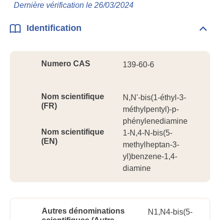
Info
Dernière vérification le 26/03/2024
géné
Identification
Dépli
Ident
Numero CAS
139-60-6
Nom scientifique
N,N'-bis(1-éthyl-3-
(FR)
méthylpentyl)-p-
phénylenediamine
Nom scientifique
1-N,4-N-bis(5-
(EN)
methylheptan-3-
yl)benzene-1,4-
diamine
Autres dénominations
N1,N4-bis(5-