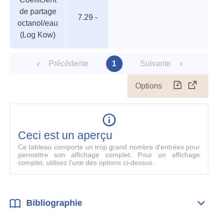
des
valeur
de partage
paramètres
7.29 -
octanol/eau
(Log Kow)
Précédente
1
Suivante
Options
Télécharg
Affich
le
table
en
mode
Ceci est un aperçu
compl
Ce tableau comporte un trop grand nombre d'entrées pour
permettre son affichage complet. Pour un affichage
complet, utilisez l'une des options ci-dessus.
Bibliographie
Dépli
Bibl