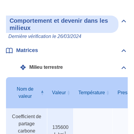
Comportement et devenir dans les
Dépli
milieux
Com
et
Dernière vérification le 26/03/2024
deve
dan
les
Matrices
Dépli
mili
Matr
Milieu terrestre
Dépli
Mili
terre
Nom de
Valeur
Température
Pressi
valeur
Tableau
Nom de
Valeur
Température
Pressi
Coefficient de
des
valeur
partage
paramètres
135600
carbone
-1