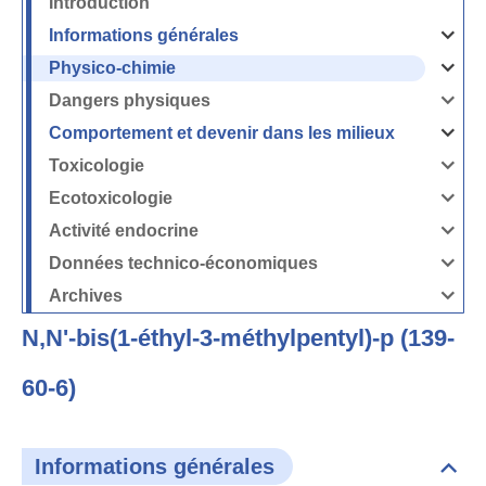
Introduction
Informations générales
Ouvrir
/
Fermer
Physico-chimie
la
Ouvrir
rubrique
/
Informati
Fermer
Dangers physiques
générales
la
Ouvrir
rubrique
/
Physico-
Fermer
Comportement et devenir dans les milieux
chimie
la
Ouvrir
rubrique
/
Dangers
Fermer
Toxicologie
physique
la
Ouvrir
rubrique
/
Comport
Fermer
Ecotoxicologie
et
la
Ouvrir
devenir
rubrique
/
dans
Toxicolog
Fermer
les
Activité endocrine
la
milieux
Ouvrir
rubrique
/
Ecotoxico
Fermer
Données technico-économiques
la
Ouvrir
rubrique
/
Activité
Fermer
Archives
endocrin
la
Ouvrir
rubrique
/
Données
Fermer
technico-
N,N'-bis(1-éthyl-3-méthylpentyl)-p (139-
la
économi
rubrique
Archives
60-6)
Informations générales
Dépli