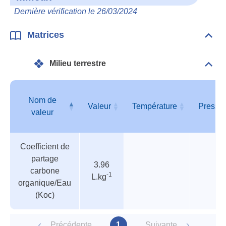
et
Dernière vérification le 26/03/2024
deve
dan
les
Matrices
Dépli
mili
Matr
Milieu terrestre
Dépli
Mili
terre
Nom de
Valeur
Température
Pressi
valeur
Tableau
Nom de
Valeur
Température
Pressi
Coefficient de
des
valeur
partage
paramètres
3.96
carbone
-1
L.kg
organique/Eau
(Koc)
Précédente
1
Suivante