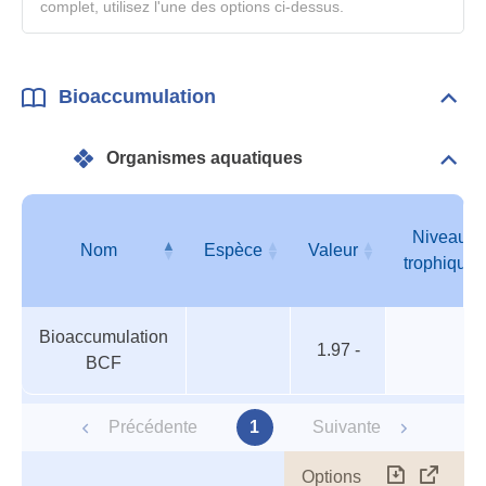
complet, utilisez l'une des options ci-dessus.
Bioaccumulation
Dépli
Bioa
Organismes aquatiques
Dépli
Orga
aqua
Niveau
Nom
Espèce
Valeur
trophique
Organismes
Nom
Espèce
Valeur
Niveau
Bioaccumulation
aquatiques
trophique
1.97 -
BCF
Précédente
1
Suivante
Options
Télécharg
Affich