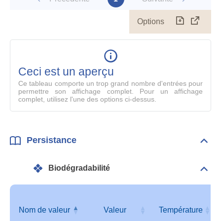
Options
Télécharg
Affich
le
table
en
mode
Ceci est un aperçu
compl
Ce tableau comporte un trop grand nombre d'entrées pour
permettre son affichage complet. Pour un affichage
complet, utilisez l'une des options ci-dessus.
Persistance
Dépli
Pers
Biodégradabilité
Dépli
Info
géné
Nom de valeur
Valeur
Température