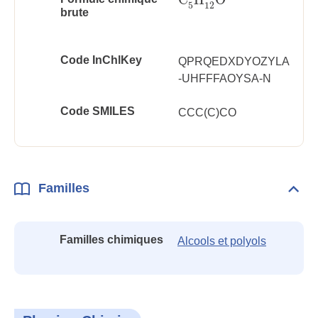
C
5
H
12
O
5
12
brute
Code InChlKey
QPRQEDXDYOZYLA
-UHFFFAOYSA-N
Code SMILES
CCC(C)CO
Familles
Dépli
Fami
Familles chimiques
Alcools et polyols