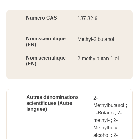
Ident
Numero CAS
137-32-6
Nom scientifique
Méthyl-2 butanol
(FR)
Nom scientifique
2-methylbutan-1-ol
(EN)
Autres dénominations
2-
scientifiques (Autre
Methylbutanol ;
langues)
1-Butanol, 2-
methyl- ; 2-
Methylbutyl
alcohol ; 2-