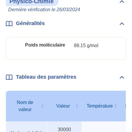
Physico-Chimie
Dépli
Phys
Dernière vérification le 26/03/2024
Chim
Généralités
Dépli
Géné
Poids moléculaire
88.15 g/mol
Tableau des paramètres
Dépli
Tabl
des
para
Nom de
Valeur
Température
Pr
valeur
Tableau
Nom de
Valeur
Température
Pr
30000
des
valeur