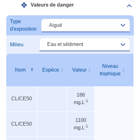
Valeurs de danger
Dépli
Vale
de
Type
dang
d'exposition
Milieu
Niveau
Nom
Espèce
Valeur
T
trophique
Valeurs
Nom
Espèce
Valeur
Niveau
T
186
de
trophique
CL/CE50
-1
mg.L
danger
1100
CL/CE50
In
-1
mg.L