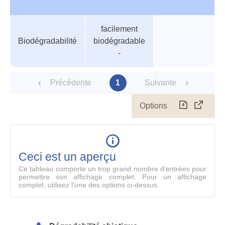
Tableau
Nom de valeur
Valeur
Température
facilement
des
Biodégradabilité
biodégradable
paramètres
-
Précédente
1
Suivante
Options
Télécharg
Affich
le
table
en
mode
Ceci est un aperçu
compl
Ce tableau comporte un trop grand nombre d'entrées pour
permettre son affichage complet. Pour un affichage
complet, utilisez l'une des options ci-dessus.