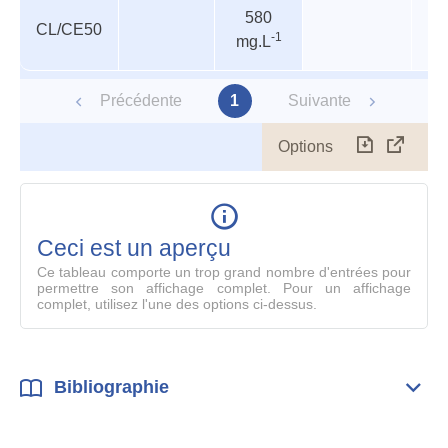
580
CL/CE50
P
-1
mg.L
Précédente
1
Suivante
Options
Télécharg
Affich
le
table
en
mode
Ceci est un aperçu
compl
Ce tableau comporte un trop grand nombre d'entrées pour
permettre son affichage complet. Pour un affichage
complet, utilisez l'une des options ci-dessus.
Bibliographie
Dépli
Bibl