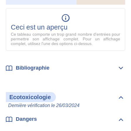
le
table
en
mode
Ceci est un aperçu
compl
Ce tableau comporte un trop grand nombre d'entrées pour
permettre son affichage complet. Pour un affichage
complet, utilisez l'une des options ci-dessus.
Bibliographie
Dépli
Bibl
Ecotoxicologie
Dépli
Ecot
Dernière vérification le 26/03/2024
Dangers
Dépli
Dan