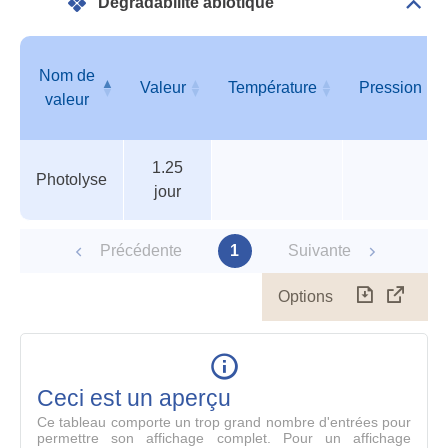
Dégradabilité abiotique
Dépli
Info
géné
Nom de
Valeur
Température
Pression
valeur
Tableau
Nom de
Valeur
Température
Pression
1.25
des
valeur
Photolyse
jour
paramètres
Précédente
1
Suivante
Options
Télécharg
Affich
le
table
en
mode
Ceci est un aperçu
compl
Ce tableau comporte un trop grand nombre d'entrées pour
permettre son affichage complet. Pour un affichage