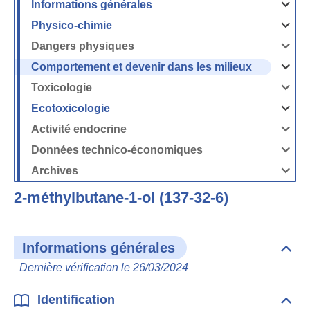
Informations générales
Ouvrir
/
Fermer
Physico-chimie
la
Ouvrir
rubrique
/
Informati
Fermer
Dangers physiques
générales
la
Ouvrir
rubrique
/
Physico-
Fermer
Comportement et devenir dans les milieux
chimie
la
Ouvrir
rubrique
/
Dangers
Fermer
Toxicologie
physique
la
Ouvrir
rubrique
/
Comport
Fermer
Ecotoxicologie
et
la
Ouvrir
devenir
rubrique
/
dans
Toxicolog
Fermer
les
Activité endocrine
la
milieux
Ouvrir
rubrique
/
Ecotoxico
Fermer
Données technico-économiques
la
Ouvrir
rubrique
/
Activité
Fermer
Archives
endocrin
la
Ouvrir
rubrique
/
Données
Fermer
technico-
2-méthylbutane-1-ol (137-32-6)
la
économi
rubrique
Archives
Informations générales
Dépli
Info
Dernière vérification le 26/03/2024
géné
Identification
Dépli