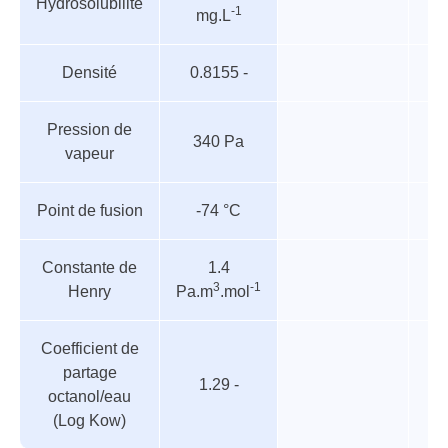
Hydrosolubilité
-1
mg.L
paramètres
Densité
0.8155 -
Pression de
340 Pa
vapeur
Point de fusion
-74 °C
Constante de
1.4
3
-1
Henry
Pa.m
.mol
Coefficient de
partage
1.29 -
octanol/eau
(Log Kow)