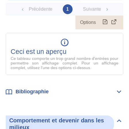
Précédente
1
Suivante
Options
Télécharg
Affich
le
table
en
mode
Ceci est un aperçu
compl
Ce tableau comporte un trop grand nombre d'entrées pour
permettre son affichage complet. Pour un affichage
complet, utilisez l'une des options ci-dessus.
Bibliographie
Dépli
Bibl
Comportement et devenir dans les
Dépli
milieux
Com