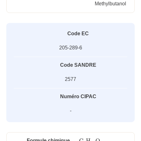
Methylbutanol
Code EC
205-289-6
Code SANDRE
2577
Numéro CIPAC
-
C
H
O
Formule chimique