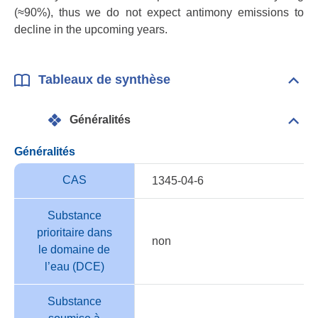
(≈90%), thus we do not expect antimony emissions to
decline in the upcoming years.
Tableaux de synthèse
Dépli
Tabl
de
Généralités
synt
Dépli
Géné
Généralités
CAS
1345-04-6
Substance
prioritaire dans
non
le domaine de
l’eau (DCE)
Substance