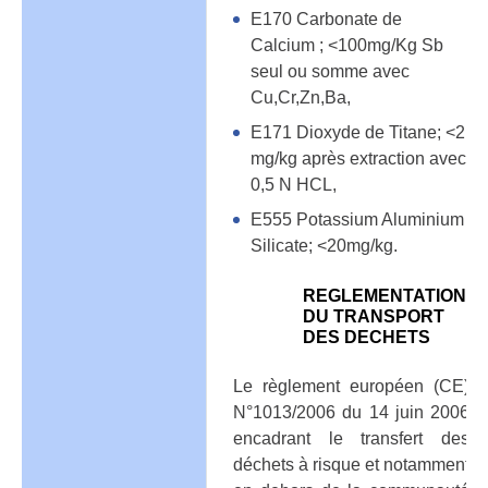
E170 Carbonate de
Calcium ; <100mg/Kg Sb
seul ou somme avec
Cu,Cr,Zn,Ba,
E171 Dioxyde de Titane; <2
mg/kg après extraction avec
0,5 N HCL,
E555 Potassium Aluminium
Silicate; <20mg/kg.
REGLEMENTATION
DU TRANSPORT
DES DECHETS
Le règlement européen (CE)
N°1013/2006 du 14 juin 2006
encadrant le transfert des
déchets à risque et notamment