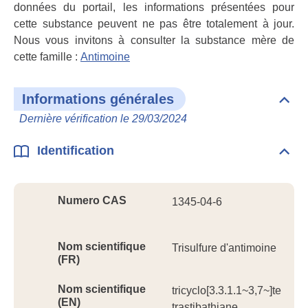
données du portail, les informations présentées pour
cette substance peuvent ne pas être totalement à jour.
Nous vous invitons à consulter la substance mère de
cette famille :
Antimoine
Informations générales
Dépli
Info
Dernière vérification le 29/03/2024
géné
Identification
Dépli
Ident
Numero CAS
1345-04-6
Nom scientifique
Trisulfure d'antimoine
(FR)
Nom scientifique
tricyclo[3.3.1.1~3,7~]te
(EN)
trastibathiane