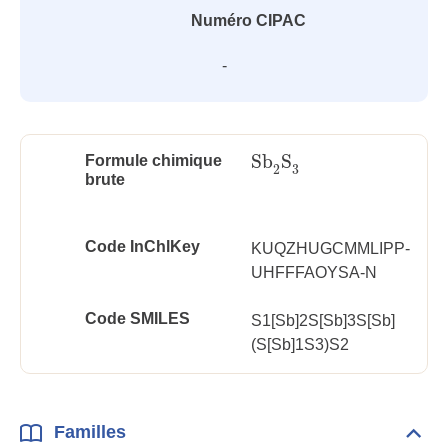
Numéro CIPAC
-
Sb
S
Formule chimique
Sb
2
S
3
3
2
brute
Code InChlKey
KUQZHUGCMMLIPP-
UHFFFAOYSA-N
Code SMILES
S1[Sb]2S[Sb]3S[Sb]
(S[Sb]1S3)S2
Familles
Dépli