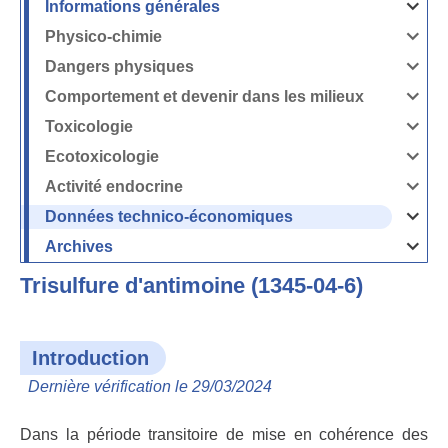
Informations générales
Ouvrir
/
Fermer
Physico-chimie
la
Ouvrir
rubrique
/
Informati
Fermer
Dangers physiques
générales
la
Ouvrir
rubrique
/
Physico-
Fermer
Comportement et devenir dans les milieux
chimie
la
Ouvrir
rubrique
/
Dangers
Fermer
Toxicologie
physique
la
Ouvrir
rubrique
/
Comport
Fermer
Ecotoxicologie
et
la
Ouvrir
devenir
rubrique
/
dans
Toxicolog
Fermer
les
Activité endocrine
la
milieux
Ouvrir
rubrique
/
Ecotoxico
Fermer
Données technico-économiques
la
Ouvrir
rubrique
/
Activité
Fermer
Archives
endocrin
la
Ouvrir
rubrique
/
Données
Fermer
technico-
Trisulfure d'antimoine (1345-04-6)
la
économi
rubrique
Archives
Introduction
Dernière vérification le 29/03/2024
Dans la période transitoire de mise en cohérence des