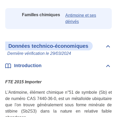
Fami
Familles chimiques
Antimoine et ses
dérivés
Données technico-économiques
Dépli
Don
Dernière vérification le 29/03/2024
tech
éco
Introduction
Dépli
Intr
FTE 2015 Importer
L'Antimoine, élément chimique n°51 de symbole (Sb) et
de numéro CAS 7440-36-0, est un métalloïde ubiquitaire
que l'on trouve généralement sous forme minérale de
stibine (Sb2S3) dans la nature en relative faible