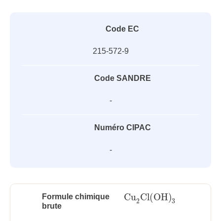
Code EC
215-572-9
Code SANDRE
-
Numéro CIPAC
-
Cu
Cl
(
OH
)
Formule chimique
Cu
2
Cl
(
OH
)
3
3
2
brute