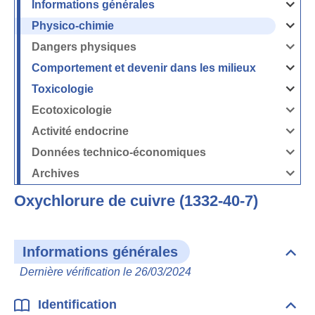
Informations générales
Ouvrir
/
Fermer
Physico-chimie
la
Ouvrir
rubrique
/
Informati
Fermer
Dangers physiques
générales
la
Ouvrir
rubrique
/
Physico-
Fermer
Comportement et devenir dans les milieux
chimie
la
Ouvrir
rubrique
/
Dangers
Fermer
Toxicologie
physique
la
Ouvrir
rubrique
/
Comport
Fermer
Ecotoxicologie
et
la
Ouvrir
devenir
rubrique
/
dans
Toxicolog
Fermer
les
Activité endocrine
la
milieux
Ouvrir
rubrique
/
Ecotoxico
Fermer
Données technico-économiques
la
Ouvrir
rubrique
/
Activité
Fermer
Archives
endocrin
la
Ouvrir
rubrique
/
Données
Fermer
technico-
Oxychlorure de cuivre (1332-40-7)
la
économi
rubrique
Archives
Informations générales
Dépli
Info
Dernière vérification le 26/03/2024
géné
Identification
Dépli