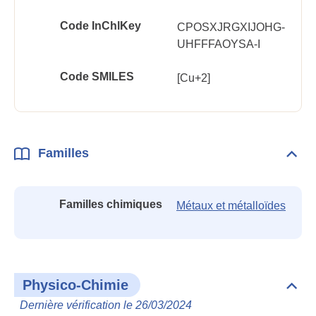
Code InChlKey
CPOSXJRGXIJOHG-
UHFFFAOYSA-I
Code SMILES
[Cu+2]
Familles
Dépli
Fami
Familles chimiques
Métaux et métalloïdes
Physico-Chimie
Dépli
Phys
Dernière vérification le 26/03/2024
Chim