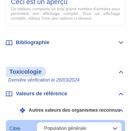
mode
Ceci est un aperçu
compl
Ce tableau comporte un trop grand nombre d'entrées pour
permettre son affichage complet. Pour un affichage
complet, utilisez l'une des options ci-dessus.
Bibliographie
Dépli
Bibl
Toxicologie
Dépli
Toxi
Dernière vérification le 26/03/2024
Valeurs de référence
Dépli
Vale
de
Autres valeurs des organismes reconnus
réfé
Dépli
Autr
vale
des
Cible