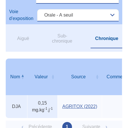
orga
reco
Voie
d'exposition
Sub-
Aiguë
Chronique
chronique
Nom
Valeur
Source
Commenta
Autres
Nom
Valeur
Source
Commenta
0,15
valeurs
DJA
AGRITOX (2022)
-1
-1
mg.kg
.j
des
organismes
reconnus
Précédente
1
Suivante