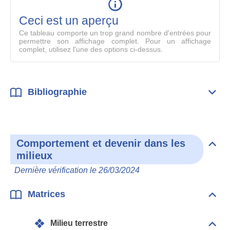
en
mode
Ceci est un aperçu
compl
Ce tableau comporte un trop grand nombre d'entrées pour
permettre son affichage complet. Pour un affichage
complet, utilisez l'une des options ci-dessus.
Bibliographie
Dépli
Bibl
Comportement et devenir dans les
Dépli
milieux
Com
et
Dernière vérification le 26/03/2024
deve
dan
les
Matrices
Dépli
mili
Matr
Milieu terrestre
Dépli