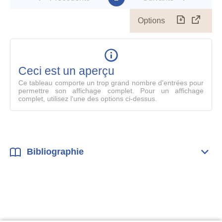
Options
Télécharg
Affich
le
table
en
mode
Ceci est un aperçu
compl
Ce tableau comporte un trop grand nombre d'entrées pour
permettre son affichage complet. Pour un affichage
complet, utilisez l'une des options ci-dessus.
Bibliographie
Dépli
Bibl