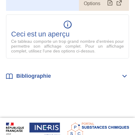
Options
Télécharg
Affich
le
table
en
mode
Ceci est un aperçu
compl
Ce tableau comporte un trop grand nombre d'entrées pour
permettre son affichage complet. Pour un affichage
complet, utilisez l'une des options ci-dessus.
Bibliographie
Dépli
Bibl