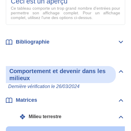
Ceci est un aperçu
compl
Ce tableau comporte un trop grand nombre d'entrées pour
permettre son affichage complet. Pour un affichage
complet, utilisez l'une des options ci-dessus.
Bibliographie
Dépli
Bibl
Comportement et devenir dans les
Dépli
milieux
Com
et
Dernière vérification le 26/03/2024
deve
dan
les
Matrices
Dépli
mili
Matr
Milieu terrestre
Dépli
Mili
terre