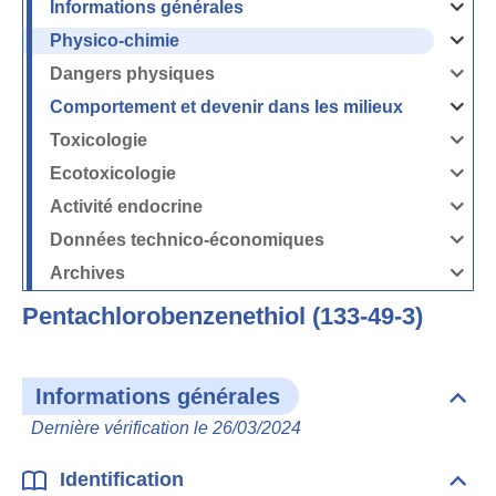
Informations générales
Ouvrir
/
Fermer
Physico-chimie
la
Ouvrir
rubrique
/
Informati
Fermer
Dangers physiques
générales
la
Ouvrir
rubrique
/
Physico-
Fermer
Comportement et devenir dans les milieux
chimie
la
Ouvrir
rubrique
/
Dangers
Fermer
Toxicologie
physique
la
Ouvrir
rubrique
/
Comport
Fermer
Ecotoxicologie
et
la
Ouvrir
devenir
rubrique
/
dans
Toxicolog
Fermer
les
Activité endocrine
la
milieux
Ouvrir
rubrique
/
Ecotoxico
Fermer
Données technico-économiques
la
Ouvrir
rubrique
/
Activité
Fermer
Archives
endocrin
la
Ouvrir
rubrique
/
Données
Fermer
technico-
Pentachlorobenzenethiol (133-49-3)
la
économi
rubrique
Archives
Informations générales
Dépli
Info
Dernière vérification le 26/03/2024
géné
Identification
Dépli