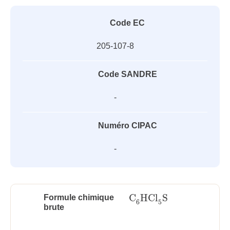
Code EC
205-107-8
Code SANDRE
-
Numéro CIPAC
-
C
HCl
S
Formule chimique
C
6
HCl
5
S
6
5
brute