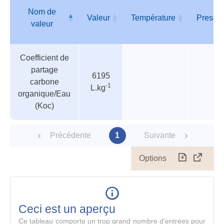
Nom de
Valeur
Température
Pressi
valeur
Tableau
Nom de
Valeur
Température
Pressi
Coefficient de
des
valeur
partage
paramètres
6195
carbone
-1
L.kg
organique/Eau
(Koc)
Précédente
1
Suivante
Options
Télécharg
Affich
le
table
en
mode
Ceci est un aperçu
compl
Ce tableau comporte un trop grand nombre d'entrées pour