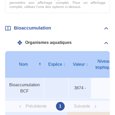
permettre son affichage complet. Pour un affichage
complet, utilisez l'une des options ci-dessus.
Bioaccumulation
Dépli
Bioa
Organismes aquatiques
Dépli
Orga
aqua
Niveau
Nom
Espèce
Valeur
trophique
Organismes
Nom
Espèce
Valeur
Niveau
Bioaccumulation
aquatiques
trophique
3674 -
BCF
Précédente
1
Suivante