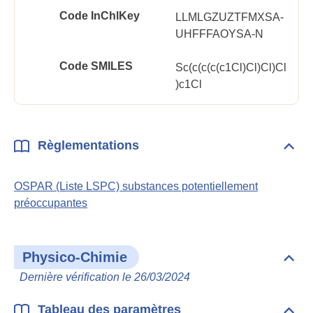
Code InChlKey
LLMLGZUZTFMXSA-
UHFFFAOYSA-N
Code SMILES
Sc(c(c(c(c1Cl)Cl)Cl)Cl
)c1Cl
Règlementations
Dépli
Règl
OSPAR (Liste LSPC) substances potentiellement
préoccupantes
Physico-Chimie
Dépli
Phys
Dernière vérification le 26/03/2024
Chim
Tableau des paramètres
Dépli