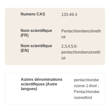
Ident
Numero CAS
133-49-3
Nom scientifique
Pentachlorobenzèneth
(FR)
iol
Nom scientifique
2,3,4,5,6-
(EN)
pentachlorobenzeneth
iol
Autres dénominations
pentachlorobe
scientifiques (Autre
nzene-1-thiol ;
langues)
Pentachlorobe
nzenethiol