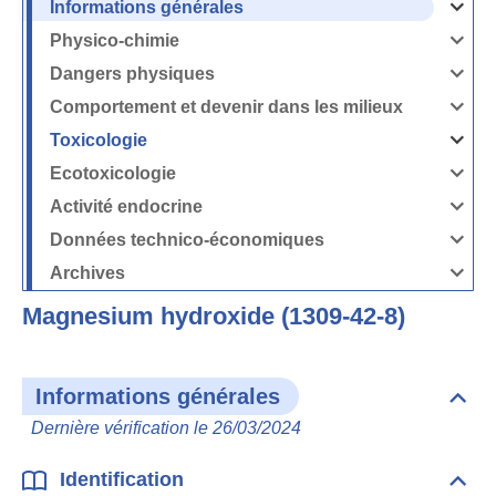
Informations générales
Ouvrir
/
Fermer
Physico-chimie
la
Ouvrir
rubrique
/
Informati
Fermer
Dangers physiques
générales
la
Ouvrir
rubrique
/
Physico-
Fermer
Comportement et devenir dans les milieux
chimie
la
Ouvrir
rubrique
/
Dangers
Fermer
Toxicologie
physique
la
Ouvrir
rubrique
/
Comport
Fermer
Ecotoxicologie
et
la
Ouvrir
devenir
rubrique
/
dans
Toxicolog
Fermer
les
Activité endocrine
la
milieux
Ouvrir
rubrique
/
Ecotoxico
Fermer
Données technico-économiques
la
Ouvrir
rubrique
/
Activité
Fermer
Archives
endocrin
la
Ouvrir
rubrique
/
Données
Fermer
technico-
Magnesium hydroxide (1309-42-8)
la
économi
rubrique
Archives
Informations générales
Dépli
Info
Dernière vérification le 26/03/2024
géné
Identification
Dépli