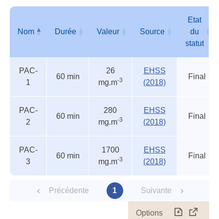
Autr
seui
acci
Etat
Nom
Durée
Valeur
Source
du
statut
Autres
Nom
Durée
Valeur
Source
Etat
PAC-
26
EHSS
seuils
du
60 min
Final
-3
1
mg.m
(2018)
accidentels
statut
PAC-
280
EHSS
60 min
Final
-3
2
mg.m
(2018)
PAC-
1700
EHSS
60 min
Final
-3
3
mg.m
(2018)
Précédente
1
Suivante
Options
Télécharg
Affich