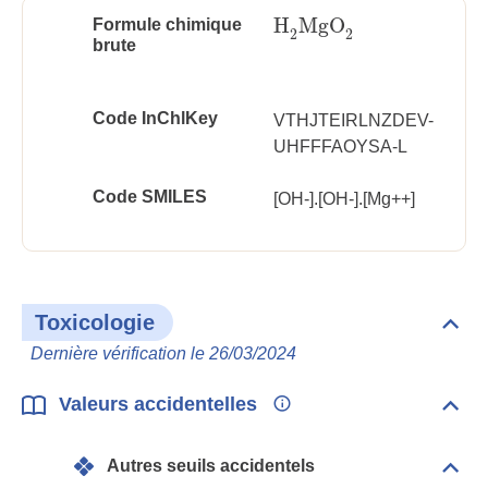
H
MgO
Formule chimique
H
2
MgO
2
2
2
brute
Code InChlKey
VTHJTEIRLNZDEV-
UHFFFAOYSA-L
Code SMILES
[OH-].[OH-].[Mg++]
Toxicologie
Dépli
Toxi
Dernière vérification le 26/03/2024
Valeurs accidentelles
Dépli
Vale
acci
Autres seuils accidentels
Dépli