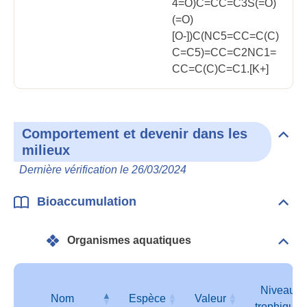
4=O)C=CC=C3S(=O)
(=O)
[O-])C(NC5=CC=C(C)
C=C5)=CC=C2NC1=
CC=C(C)C=C1.[K+]
Comportement et devenir dans les
Dépli
milieux
Com
et
Dernière vérification le 26/03/2024
deve
dan
les
Bioaccumulation
Dépli
mili
Bioa
Organismes aquatiques
Dépli
Orga
aqua
Niveau
Nom
Espèce
Valeur
trophique