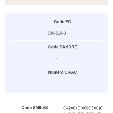
Code EC
639-519-8
Code SANDRE
-
Numéro CIPAC
-
Code SMILES
C42=C(C(=O)C3=C(C