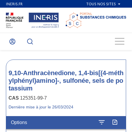
Menu
Mon
Recherche
compte
9,10-Anthracènedione, 1,4-bis[(4-méth
ylphényl)amino]-, sulfonée, sels de po
tassium
CAS
125351-99-7
Dernière mise à jour le 26/03/2024
Options