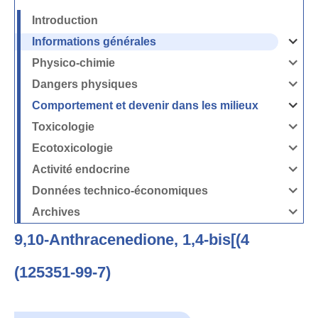
Introduction
Informations générales
Ouvrir
/
Fermer
Physico-chimie
la
Ouvrir
rubrique
/
Informati
Fermer
Dangers physiques
générales
la
Ouvrir
rubrique
/
Physico-
Fermer
Comportement et devenir dans les milieux
chimie
la
Ouvrir
rubrique
/
Dangers
Fermer
Toxicologie
physique
la
Ouvrir
rubrique
/
Comport
Fermer
Ecotoxicologie
et
la
Ouvrir
devenir
rubrique
/
dans
Toxicolog
Fermer
les
Activité endocrine
la
milieux
Ouvrir
rubrique
/
Ecotoxico
Fermer
Données technico-économiques
la
Ouvrir
rubrique
/
Activité
Fermer
Archives
endocrin
la
Ouvrir
rubrique
/
Données
Fermer
technico-
9,10-Anthracenedione, 1,4-bis[(4
la
économi
rubrique
Archives
(125351-99-7)