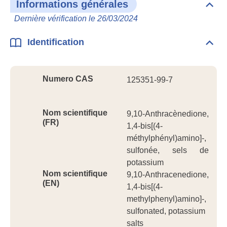
Informations générales
Dépli
Info
Dernière vérification le 26/03/2024
géné
Identification
Dépli
Ident
Numero CAS
125351-99-7
Nom scientifique
9,10-Anthracènedione,
(FR)
1,4-bis[(4-
méthylphényl)amino]-,
sulfonée, sels de
potassium
Nom scientifique
9,10-Anthracenedione,
(EN)
1,4-bis[(4-
methylphenyl)amino]-,
sulfonated, potassium
salts