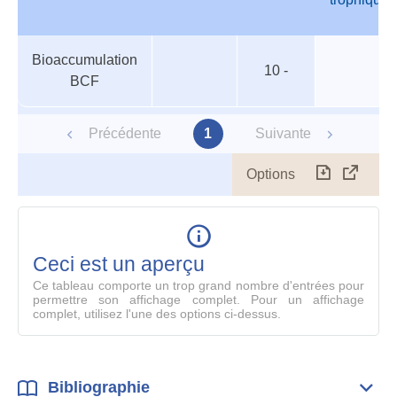
Organismes
Nom
Espèce
Valeur
Niveau
Bioaccumulation
aquatiques
trophique
10 -
BCF
Précédente
1
Suivante
Options
Télécharg
Affich
le
table
en
mode
Ceci est un aperçu
compl
Ce tableau comporte un trop grand nombre d'entrées pour
permettre son affichage complet. Pour un affichage
complet, utilisez l'une des options ci-dessus.
Bibliographie
Dépli