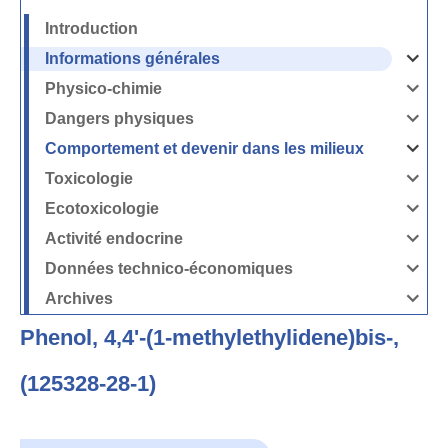
Introduction
Informations générales
Ouvrir
/
Fermer
Physico-chimie
la
Ouvrir
rubrique
/
Informati
Fermer
Dangers physiques
générales
la
Ouvrir
rubrique
/
Physico-
Fermer
Comportement et devenir dans les milieux
chimie
la
Ouvrir
rubrique
/
Dangers
Fermer
Toxicologie
physique
la
Ouvrir
rubrique
/
Comport
Fermer
Ecotoxicologie
et
la
Ouvrir
devenir
rubrique
/
dans
Toxicolog
Fermer
les
Activité endocrine
la
milieux
Ouvrir
rubrique
/
Ecotoxico
Fermer
Données technico-économiques
la
Ouvrir
rubrique
/
Activité
Fermer
Archives
endocrin
la
Ouvrir
rubrique
/
Données
Fermer
technico-
Phenol, 4,4'-(1-methylethylidene)bis-,
la
économi
rubrique
Archives
(125328-28-1)