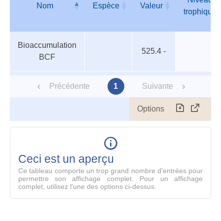
Nom
Espèce
Valeur
trophique
Organismes
Nom
Espèce
Valeur
Niveau
Bioaccumulation
aquatiques
trophique
525.4 -
BCF
Précédente
1
Suivante
Options
Télécharg
Affich
le
table
en
mode
Ceci est un aperçu
compl
Ce tableau comporte un trop grand nombre d'entrées pour
permettre son affichage complet. Pour un affichage
complet, utilisez l'une des options ci-dessus.