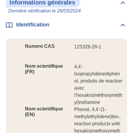
Informations générales
Dépli
Info
Dernière vérification le 26/03/2024
géné
Identification
Dépli
Ident
Numero CAS
125328-28-1
Nom scientifique
4,4'-
(FR)
Isopropylidènediphén
ol, produits de reaction
avec
l'hexakis(méthoxyméth
yl)mélamine
Nom scientifique
Phenol, 4,4'-(1-
(EN)
methylethylidene)bis-,
reaction products with
hexakis(methoxymeth