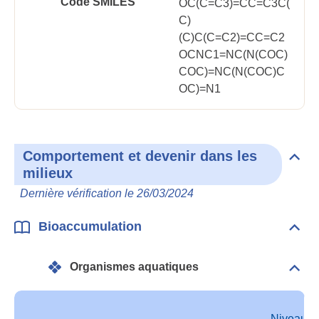
Code SMILES
OC(C=C3)=CC=C3C(
C)
(C)C(C=C2)=CC=C2
OCNC1=NC(N(COC)
COC)=NC(N(COC)C
OC)=N1
Comportement et devenir dans les
Dépli
milieux
Com
et
Dernière vérification le 26/03/2024
deve
dan
les
Bioaccumulation
Dépli
mili
Bioa
Organismes aquatiques
Dépli
Orga
aqua
Niveau