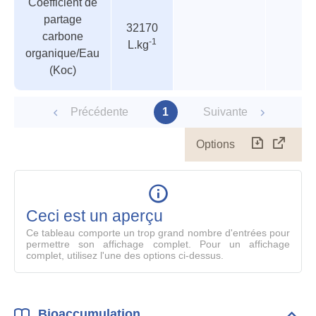
Coefficient de
des
valeur
partage
paramètres
32170
carbone
-1
L.kg
organique/Eau
(Koc)
Précédente
1
Suivante
Options
Télécharg
Affich
le
table
en
mode
Ceci est un aperçu
compl
Ce tableau comporte un trop grand nombre d'entrées pour
permettre son affichage complet. Pour un affichage
complet, utilisez l'une des options ci-dessus.
Bioaccumulation