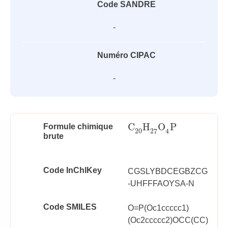
Code SANDRE
-
Numéro CIPAC
-
C
H
O
P
Formule chimique
C
20
H
27
O
4
P
20
27
4
brute
Code InChlKey
CGSLYBDCEGBZCG
-UHFFFAOYSA-N
Code SMILES
O=P(Oc1ccccc1)
(Oc2ccccc2)OCC(CC)