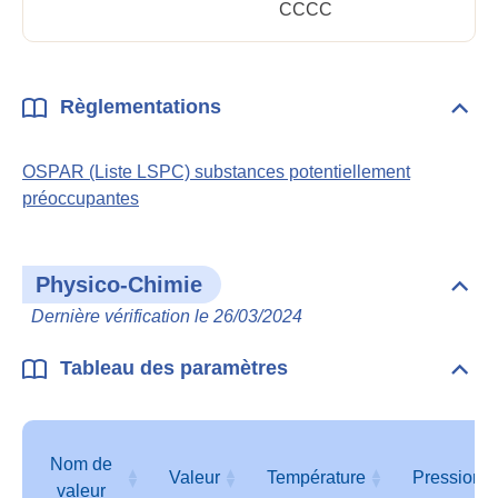
CCCC
Règlementations
Dépli
Règl
OSPAR (Liste LSPC) substances potentiellement
préoccupantes
Physico-Chimie
Dépli
Phys
Dernière vérification le 26/03/2024
Chim
Tableau des paramètres
Dépli
Tabl
des
para
Nom de
Valeur
Température
Pression
valeur