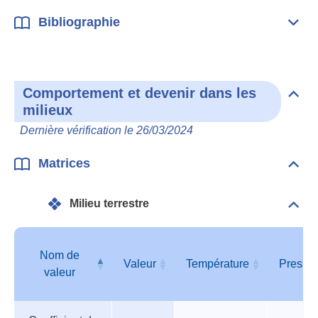
Bibliographie
Dépli
Bibl
Comportement et devenir dans les
Dépli
milieux
Com
et
Dernière vérification le 26/03/2024
deve
dan
les
Matrices
Dépli
mili
Matr
Milieu terrestre
Dépli
Mili
terre
Nom de
Valeur
Température
Pressi
valeur
Tableau
Nom de
Valeur
Température
Pressi