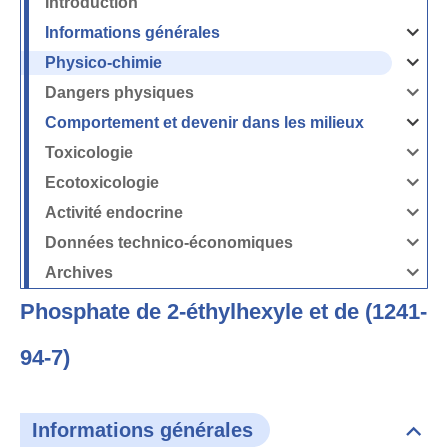
Introduction
Informations générales
Ouvrir
/
Fermer
Physico-chimie
la
Ouvrir
rubrique
/
Informati
Fermer
Dangers physiques
générales
la
Ouvrir
rubrique
/
Physico-
Fermer
Comportement et devenir dans les milieux
chimie
la
Ouvrir
rubrique
/
Dangers
Fermer
Toxicologie
physique
la
Ouvrir
rubrique
/
Comport
Fermer
Ecotoxicologie
et
la
Ouvrir
devenir
rubrique
/
dans
Toxicolog
Fermer
les
Activité endocrine
la
milieux
Ouvrir
rubrique
/
Ecotoxico
Fermer
Données technico-économiques
la
Ouvrir
rubrique
/
Activité
Fermer
Archives
endocrin
la
Ouvrir
rubrique
/
Données
Fermer
technico-
Phosphate de 2-éthylhexyle et de (1241-
la
économi
rubrique
Archives
94-7)
Informations générales
Dépli