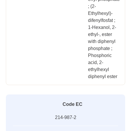
; (2-
Ethylhexyl)-
difenylfosfat ;
1-Hexanol, 2-
ethyl-, ester
with diphenyl
phosphate ;
Phosphoric
acid, 2-
ethylhexyl
diphenyl ester
Code EC
214-987-2