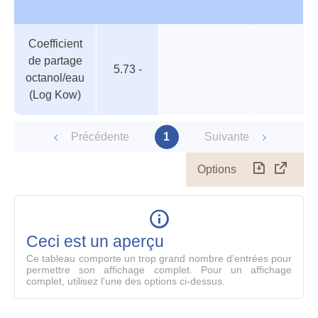
Tableau
Nom de
Valeur
Température
Pression
Coefficient
des
valeur
de partage
paramètres
5.73 -
octanol/eau
(Log Kow)
Précédente
1
Suivante
Options
Télécharg
Affich
le
table
en
mode
Ceci est un aperçu
compl
Ce tableau comporte un trop grand nombre d'entrées pour
permettre son affichage complet. Pour un affichage
complet, utilisez l'une des options ci-dessus.