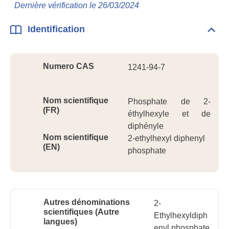
Info
Dernière vérification le 26/03/2024
géné
Identification
Dépli
Ident
Numero CAS
1241-94-7
Nom scientifique
Phosphate de 2-
(FR)
éthylhexyle et de
diphényle
Nom scientifique
2-ethylhexyl diphenyl
(EN)
phosphate
Autres dénominations
2-
scientifiques (Autre
Ethylhexyldiph
langues)
enyl phosphate