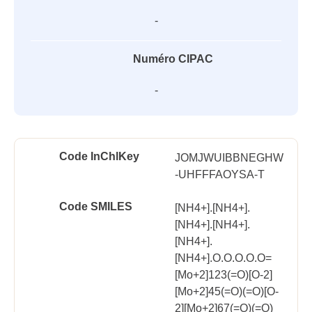
-
Numéro CIPAC
-
Code InChlKey
JOMJWUIBBNEGHW
-UHFFFAOYSA-T
Code SMILES
[NH4+].[NH4+].
[NH4+].[NH4+].
[NH4+].
[NH4+].O.O.O.O.O=
[Mo+2]123(=O)[O-2]
[Mo+2]45(=O)(=O)[O-
2][Mo+2]67(=O)(=O)