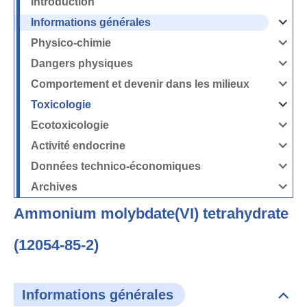
Introduction
Informations générales
Ouvrir
/
Fermer
Physico-chimie
la
Ouvrir
rubrique
/
Informati
Fermer
Dangers physiques
générales
la
Ouvrir
rubrique
/
Physico-
Fermer
Comportement et devenir dans les milieux
chimie
la
Ouvrir
rubrique
/
Dangers
Fermer
Toxicologie
physique
la
Ouvrir
rubrique
/
Comport
Fermer
Ecotoxicologie
et
la
Ouvrir
devenir
rubrique
/
dans
Toxicolog
Fermer
les
Activité endocrine
la
milieux
Ouvrir
rubrique
/
Ecotoxico
Fermer
Données technico-économiques
la
Ouvrir
rubrique
/
Activité
Fermer
Archives
endocrin
la
Ouvrir
rubrique
/
Données
Fermer
technico-
Ammonium molybdate(VI) tetrahydrate
la
économi
rubrique
Archives
(12054-85-2)
Informations générales
Dépli