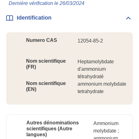
Info
Dernière vérification le 26/03/2024
géné
Identification
Dépli
Ident
Numero CAS
12054-85-2
Nom scientifique
Heptamolybdate
(FR)
d'ammonium
tétrahydraté
Nom scientifique
ammonium molybdate
(EN)
tetrahydrate
Autres dénominations
Ammonium
scientifiques (Autre
molybdate ;
langues)
ammonium