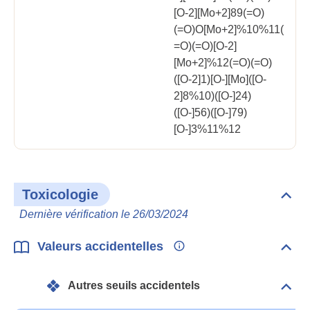
[O-2][Mo+2]89(=O)
(=O)O[Mo+2]%10%11(
=O)(=O)[O-2]
[Mo+2]%12(=O)(=O)
([O-2]1)[O-][Mo]([O-
2]8%10)([O-]24)
([O-]56)([O-]79)
[O-]3%11%12
Toxicologie
Dépli
Toxi
Dernière vérification le 26/03/2024
Valeurs accidentelles
Dépli
Vale
acci
Autres seuils accidentels
Dépli
Autr