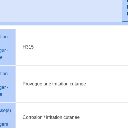
tion
H315
er -
e
tion
Provoque une irritation cutanée
er -
te
sse(s)
Corrosion / Irritation cutanée
gers