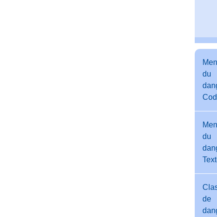
Men
du
dang
Cod
Men
du
dang
Tex
Cla
de
dan