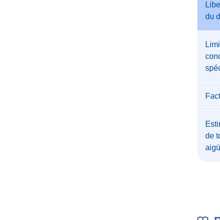
Libe
du 
Limi
conc
spéc
Fac
Esti
de t
aig