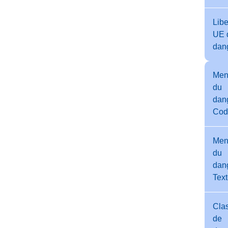
Libe
UE 
dan
Men
du
dang
Cod
Men
du
dang
Tex
Cla
de