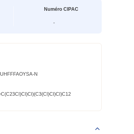
Numéro CIPAC
-
-UHFFFAOYSA-N
(C23Cl)Cl)Cl)(C3(Cl)Cl)Cl)C12
Déplier/replier