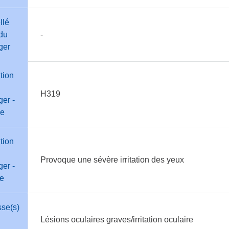
llé
du
-
ger
tion
H319
er -
e
tion
Provoque une sévère irritation des yeux
er -
te
sse(s)
Lésions oculaires graves/irritation oculaire