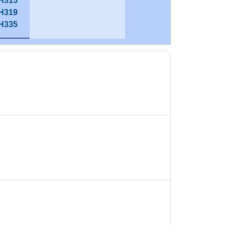
H315
H319
H335