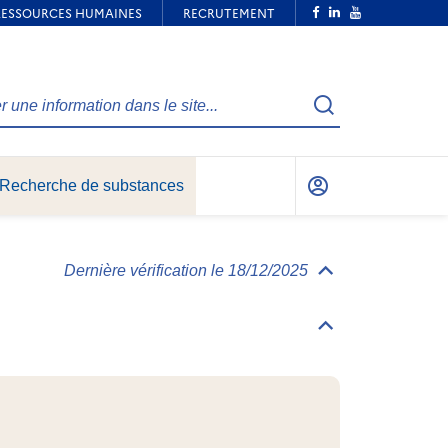
Recherche
Recherche de substances
Mon
compte
Dernière vérification le 18/12/2025
Déplier/replier
Informations
générales
Déplier/replier
Identification