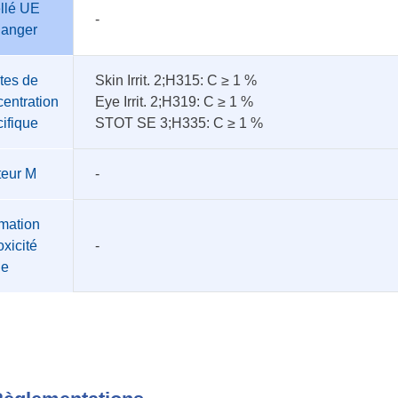
llé UE
-
danger
tes de
Skin Irrit. 2;H315: C ≥ 1 %
entration
Eye Irrit. 2;H319: C ≥ 1 %
ifique
STOT SE 3;H335: C ≥ 1 %
teur M
-
mation
oxicité
-
üe