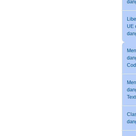
dan
Libe
UE 
dan
Men
dang
Cod
Men
dang
Tex
Clas
dan