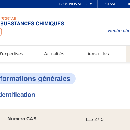
Rechercher
une
information
dans
'expertises
Actualités
Liens utiles
le
site...
nformations générales
dentification
Numero CAS
115-27-5