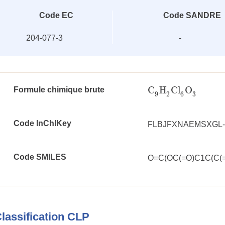
Code EC
Code SANDRE
204-077-3
-
C
H
Cl
O
Formule chimique brute
C
9
H
2
Cl
6
O
3
3
9
2
6
Code InChlKey
FLBJFXNAEMSXGL
Code SMILES
O=C(OC(=O)C1C(C(=C
lassification CLP