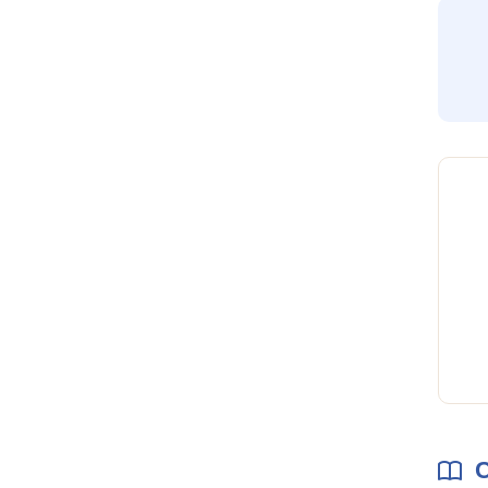
rubrique
Archives
C