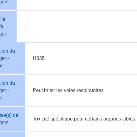
gers
llé
du
-
ger
tion du
er -
H335
e
tion du
er -
Peut irriter les voies respiratoires
te
se(s) de
Toxicité spécifique pour certains organes cibles
gers