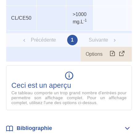
>1000
CL/CE50
P
-1
mg.L
Précédente
1
Suivante
Options
Télécharg
Affich
le
table
en
mode
Ceci est un aperçu
compl
Ce tableau comporte un trop grand nombre d'entrées pour
permettre son affichage complet. Pour un affichage
complet, utilisez l'une des options ci-dessus.
Bibliographie
Dépli
Bibl