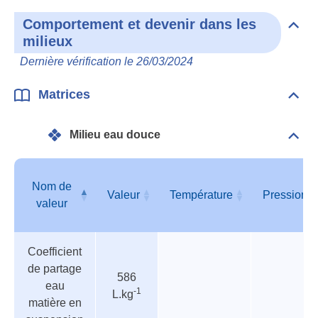
Comportement et devenir dans les
Dépli
milieux
Com
et
Dernière vérification le 26/03/2024
deve
dan
les
Matrices
Dépli
mili
Matr
Milieu eau douce
Dépli
Mili
eau
dou
Nom de
Valeur
Température
Pression
valeur
Tableau
Nom de
Valeur
Température
Pression
Coefficient
des
valeur
de partage
paramètres
586
eau
-1
L.kg
matière en