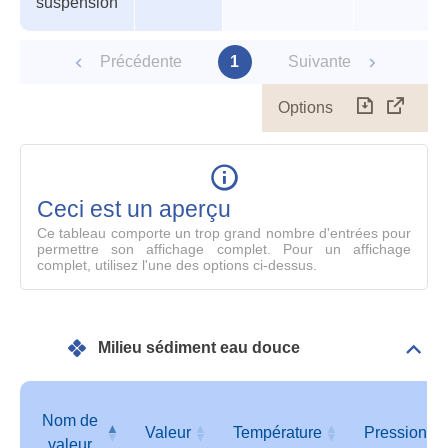
suspension
Précédente
1
Suivante
Options
Télécharg
Affich
le
table
en
mode
Ceci est un aperçu
compl
Ce tableau comporte un trop grand nombre d'entrées pour
permettre son affichage complet. Pour un affichage
complet, utilisez l'une des options ci-dessus.
Milieu sédiment eau douce
Dépli
Mili
sédi
eau
Nom de
dou
Valeur
Température
Pression
valeur