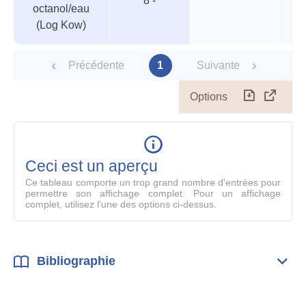
8 -
octanol/eau
(Log Kow)
Précédente
1
Suivante
Options
Télécharg
Affich
le
table
en
mode
Ceci est un aperçu
compl
Ce tableau comporte un trop grand nombre d'entrées pour
permettre son affichage complet. Pour un affichage
complet, utilisez l'une des options ci-dessus.
Bibliographie
Dépli
Bibl