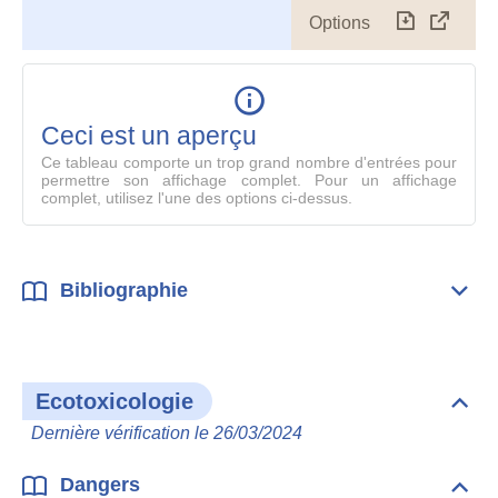
Options
Télécharg
Affich
le
table
en
mode
Ceci est un aperçu
compl
Ce tableau comporte un trop grand nombre d'entrées pour
permettre son affichage complet. Pour un affichage
complet, utilisez l'une des options ci-dessus.
Bibliographie
Dépli
Bibl
Ecotoxicologie
Dépli
Ecot
Dernière vérification le 26/03/2024
Dangers
Dépli