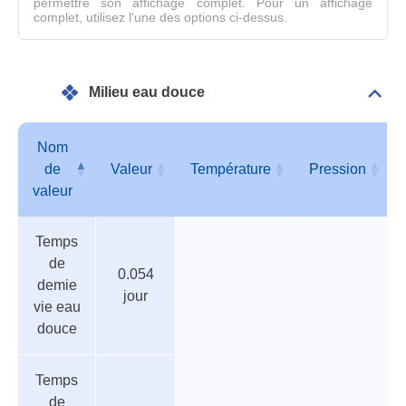
permettre son affichage complet. Pour un affichage
complet, utilisez l'une des options ci-dessus.
Milieu eau douce
Dépli
Mili
eau
dou
Nom
de
Valeur
Température
Pression
valeur
Tableau
Nom
Valeur
Température
Pression
Temps
des
de
de
paramètres
valeur
0.054
demie
jour
vie eau
douce
Temps
de