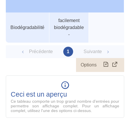
Tableau
Nom de valeur
Valeur
Température
facilement
des
Biodégradabilité
biodégradable
paramètres
-
Précédente
1
Suivante
Options
Télécharg
Affich
le
table
en
mode
Ceci est un aperçu
compl
Ce tableau comporte un trop grand nombre d'entrées pour
permettre son affichage complet. Pour un affichage
complet, utilisez l'une des options ci-dessus.