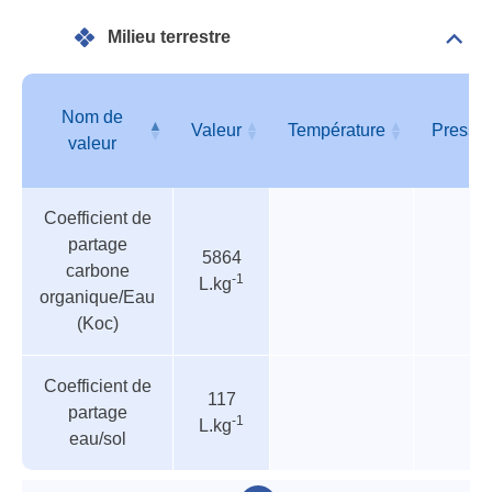
Milieu terrestre
Dépli
Mili
terre
Nom de
Valeur
Température
Pressi
valeur
Tableau
Nom de
Valeur
Température
Pressi
Coefficient de
des
valeur
partage
paramètres
5864
carbone
-1
L.kg
organique/Eau
(Koc)
Coefficient de
117
partage
-1
L.kg
eau/sol