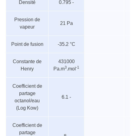
Densité
0.795 -
Pression de
21 Pa
vapeur
Point de fusion
-35.2 °C
Constante de
431000
3
-1
Henry
Pa.m
.mol
Coefficient de
partage
6.1 -
octanol/eau
(Log Kow)
Coefficient de
partage