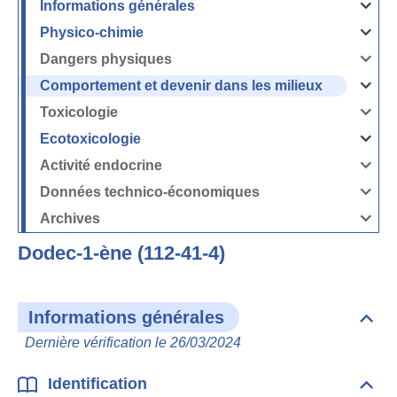
Informations générales
Ouvrir
/
Fermer
Physico-chimie
la
Ouvrir
rubrique
/
Informati
Fermer
Dangers physiques
générales
la
Ouvrir
rubrique
/
Physico-
Fermer
Comportement et devenir dans les milieux
chimie
la
Ouvrir
rubrique
/
Dangers
Fermer
Toxicologie
physique
la
Ouvrir
rubrique
/
Comport
Fermer
Ecotoxicologie
et
la
Ouvrir
devenir
rubrique
/
dans
Toxicolog
Fermer
les
Activité endocrine
la
milieux
Ouvrir
rubrique
/
Ecotoxico
Fermer
Données technico-économiques
la
Ouvrir
rubrique
/
Activité
Fermer
Archives
endocrin
la
Ouvrir
rubrique
/
Données
Fermer
technico-
Dodec-1-ène (112-41-4)
la
économi
rubrique
Archives
Informations générales
Dépli
Info
Dernière vérification le 26/03/2024
géné
Identification
Dépli