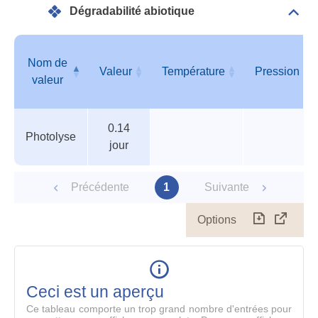
Dégradabilité abiotique
Dépli
Info
géné
Nom de
Valeur
Température
Pression
valeur
Tableau
Nom de
Valeur
Température
Pression
0.14
des
valeur
Photolyse
jour
paramètres
Précédente
1
Suivante
Options
Télécharg
Affich
le
table
en
mode
Ceci est un aperçu
compl
Ce tableau comporte un trop grand nombre d'entrées pour