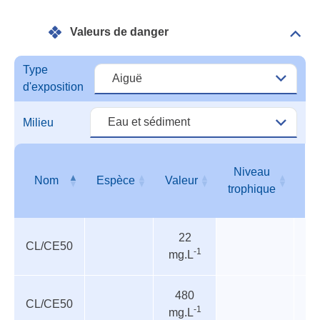
Dan
Valeurs de danger
Dépli
Vale
de
Type
dang
d'exposition
Milieu
Niveau
Nom
Espèce
Valeur
T
trophique
Valeurs
Nom
Espèce
Valeur
Niveau
T
22
de
trophique
CL/CE50
-1
mg.L
danger
480
CL/CE50
In
-1
mg.L