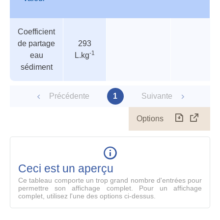
Tableau
Nom de
Valeur
Température
Pression
Coefficient
des
valeur
de partage
293
paramètres
-1
eau
L.kg
sédiment
Précédente
1
Suivante
Options
Télécharg
Affich
le
table
en
mode
Ceci est un aperçu
compl
Ce tableau comporte un trop grand nombre d'entrées pour
permettre son affichage complet. Pour un affichage
complet, utilisez l'une des options ci-dessus.