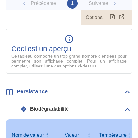
Précédente
1
Suivante
Options
Télécharg
Affich
le
table
en
mode
Ceci est un aperçu
compl
Ce tableau comporte un trop grand nombre d'entrées pour
permettre son affichage complet. Pour un affichage
complet, utilisez l'une des options ci-dessus.
Persistance
Dépli
Pers
Biodégradabilité
Dépli
Info
géné
Nom de valeur
Valeur
Température