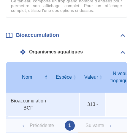
Ce tableau comporte un trop grand nombre d'entrées pour
permettre son affichage complet. Pour un affichage
complet, utilisez l'une des options ci-dessus.
Bioaccumulation
Dépli
Bioa
Organismes aquatiques
Dépli
Orga
aqua
Niveau
Nom
Espèce
Valeur
trophique
Organismes
Nom
Espèce
Valeur
Niveau
Bioaccumulation
aquatiques
trophique
313 -
BCF
Précédente
1
Suivante