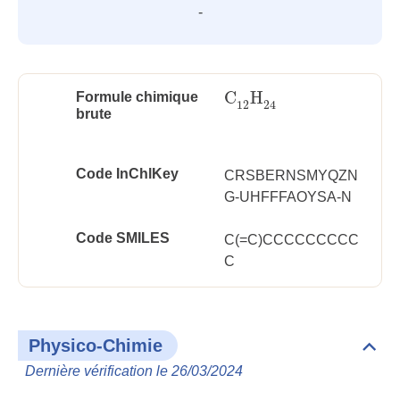
-
C
H
Formule chimique
C
12
H
24
12
24
brute
Code InChlKey
CRSBERNSMYQZN
G-UHFFFAOYSA-N
Code SMILES
C(=C)CCCCCCCCC
C
Physico-Chimie
Dépli
Phys
Dernière vérification le 26/03/2024
Chim