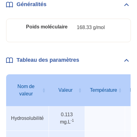
Généralités
Dépli
Géné
Poids moléculaire
168.33 g/mol
Tableau des paramètres
Dépli
Tabl
des
para
Nom de
Valeur
Température
Pr
valeur
Tableau
Nom de
Valeur
Température
Pr
0.113
des
valeur
Hydrosolubilité
-1
mg.L
paramètres