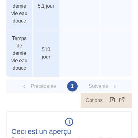
demie
5.1 jour
vie eau
douce
Temps
de
510
demie
jour
vie eau
douce
Précédente
1
Suivante
Options
Télécharg
Affich
le
table
en
mode
Ceci est un aperçu
compl