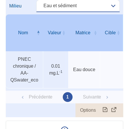
Milieu
Nom
Valeur
Matrice
Cible
Valeurs
Nom
Valeur
Matrice
Cible
PNEC
guides
chronique /
0.01
Eau douce
-1
AA-
mg.L
QSwater_eco
Précédente
1
Suivante
Options
Télécharg
Affich
le
table