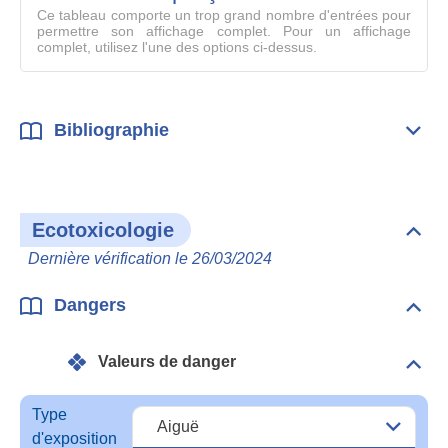
compl
Ce tableau comporte un trop grand nombre d'entrées pour
permettre son affichage complet. Pour un affichage
complet, utilisez l'une des options ci-dessus.
Bibliographie
Dépli
Bibl
Ecotoxicologie
Dépli
Ecot
Dernière vérification le 26/03/2024
Dangers
Dépli
Dan
Valeurs de danger
Dépli
Vale
de
Type
dang
d'exposition