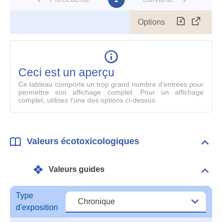
Options
Télécharg
Affich
le
table
en
mode
Ceci est un aperçu
compl
Ce tableau comporte un trop grand nombre d'entrées pour
permettre son affichage complet. Pour un affichage
complet, utilisez l'une des options ci-dessus.
Valeurs écotoxicologiques
Dépli
Vale
écot
Valeurs guides
Dépli
Vale
guid
Type
d'exposition