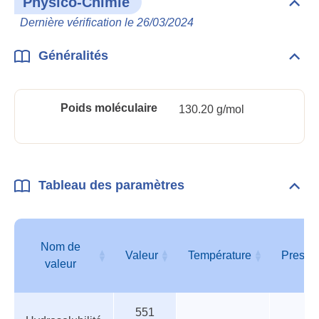
Physico-Chimie
Dépli
Phys
Dernière vérification le 26/03/2024
Chim
Généralités
Dépli
Géné
Poids moléculaire
130.20 g/mol
Tableau des paramètres
Dépli
Tabl
des
para
Nom de
Valeur
Température
Pressi
valeur
Tableau
Nom de
Valeur
Température
Pressi
551
des
valeur