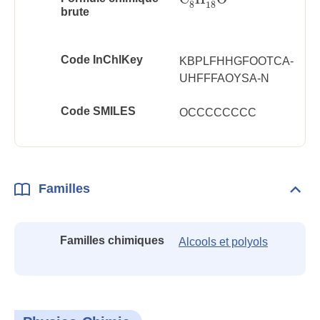
C
8
H
18
O
8
18
brute
Code InChlKey
KBPLFHHGFOOTCA-
UHFFFAOYSA-N
Code SMILES
OCCCCCCCC
Familles
Dépli
Fami
Familles chimiques
Alcools et polyols