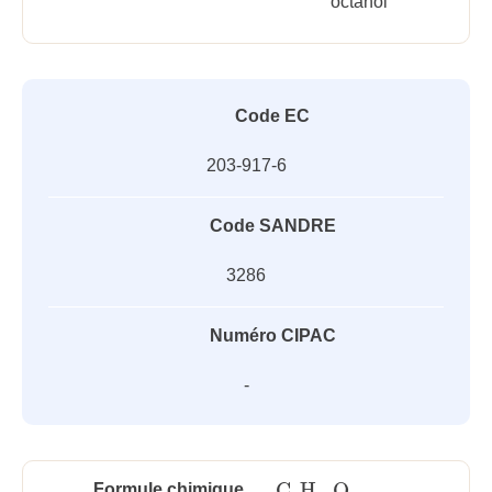
octanol
Code EC
203-917-6
Code SANDRE
3286
Numéro CIPAC
-
C
H
O
Formule chimique