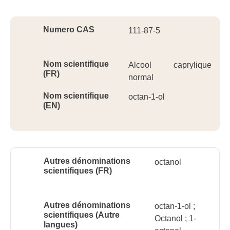
Ident
Numero CAS
111-87-5
Nom scientifique
Alcool caprylique
(FR)
normal
Nom scientifique
octan-1-ol
(EN)
Autres dénominations
octanol
scientifiques (FR)
Autres dénominations
octan-1-ol ;
scientifiques (Autre
Octanol ; 1-
langues)