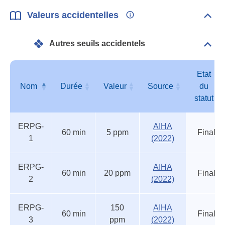
Valeurs accidentelles
Dépli
Vale
acci
Autres seuils accidentels
Dépli
Autr
seui
acci
Etat
Nom
Durée
Valeur
Source
du
statut
Autres
Nom
Durée
Valeur
Source
Etat
ERPG-
AIHA
seuils
du
60 min
5 ppm
Final
1
(2022)
accidentels
statut
ERPG-
AIHA
60 min
20 ppm
Final
2
(2022)
ERPG-
150
AIHA
60 min
Final
3
ppm
(2022)