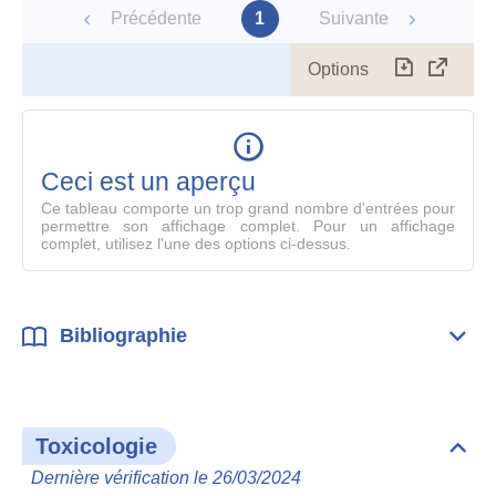
Précédente
1
Suivante
Options
Télécharg
Affich
le
table
en
mode
Ceci est un aperçu
compl
Ce tableau comporte un trop grand nombre d'entrées pour
permettre son affichage complet. Pour un affichage
complet, utilisez l'une des options ci-dessus.
Bibliographie
Dépli
Bibl
Toxicologie
Dépli
Toxi
Dernière vérification le 26/03/2024