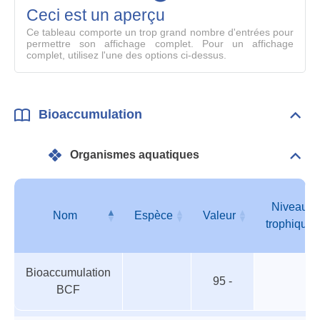
mode
Ceci est un aperçu
compl
Ce tableau comporte un trop grand nombre d'entrées pour
permettre son affichage complet. Pour un affichage
complet, utilisez l'une des options ci-dessus.
Bioaccumulation
Dépli
Bioa
Organismes aquatiques
Dépli
Orga
aqua
Niveau
Nom
Espèce
Valeur
trophique
Organismes
Nom
Espèce
Valeur
Niveau
Bioaccumulation
aquatiques
trophique
95 -
BCF