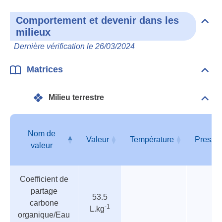
Comportement et devenir dans les
Dépli
milieux
Com
et
Dernière vérification le 26/03/2024
deve
dan
les
Matrices
Dépli
mili
Matr
Milieu terrestre
Dépli
Mili
terre
Nom de
Valeur
Température
Pressi
valeur
Tableau
Nom de
Valeur
Température
Pressi
Coefficient de
des
valeur
partage
paramètres
53.5
carbone
-1
L.kg
organique/Eau