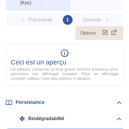
(Koc)
Précédente
1
Suivante
Options
Télécharg
Affich
le
table
en
mode
Ceci est un aperçu
compl
Ce tableau comporte un trop grand nombre d'entrées pour
permettre son affichage complet. Pour un affichage
complet, utilisez l'une des options ci-dessus.
Persistance
Dépli
Pers
Biodégradabilité
Dépli
Info