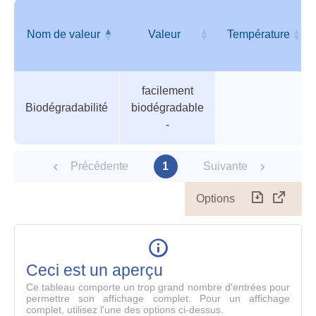
géné
Nom de valeur
Valeur
Température
Tableau
Nom de valeur
Valeur
Température
facilement
des
Biodégradabilité
biodégradable
paramètres
-
Précédente
1
Suivante
Options
Télécharg
Affich
le
table
en
mode
Ceci est un aperçu
compl
Ce tableau comporte un trop grand nombre d'entrées pour
permettre son affichage complet. Pour un affichage
complet, utilisez l'une des options ci-dessus.