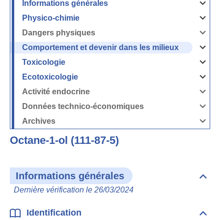
Informations générales
Ouvrir
/
Fermer
Physico-chimie
la
Ouvrir
rubrique
/
Informati
Fermer
Dangers physiques
générales
la
Ouvrir
rubrique
/
Physico-
Fermer
Comportement et devenir dans les milieux
chimie
la
Ouvrir
rubrique
/
Dangers
Fermer
Toxicologie
physique
la
Ouvrir
rubrique
/
Comport
Fermer
Ecotoxicologie
et
la
Ouvrir
devenir
rubrique
/
dans
Toxicolog
Fermer
les
Activité endocrine
la
milieux
Ouvrir
rubrique
/
Ecotoxico
Fermer
Données technico-économiques
la
Ouvrir
rubrique
/
Activité
Fermer
Archives
endocrin
la
Ouvrir
rubrique
/
Données
Fermer
technico-
Octane-1-ol (111-87-5)
la
économi
rubrique
Archives
Informations générales
Dépli
Info
Dernière vérification le 26/03/2024
géné
Identification
Dépli