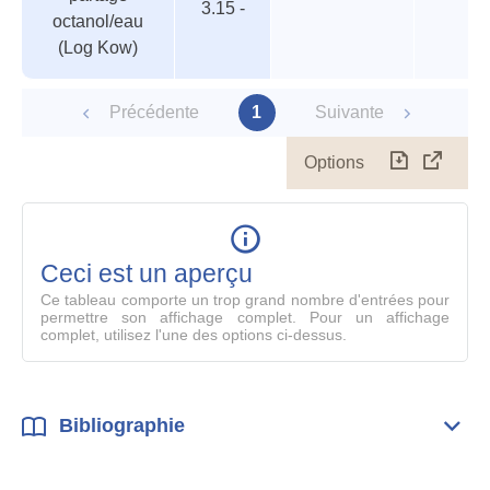
3.15 -
octanol/eau
(Log Kow)
Précédente
1
Suivante
Options
Télécharg
Affich
le
table
en
mode
Ceci est un aperçu
compl
Ce tableau comporte un trop grand nombre d'entrées pour
permettre son affichage complet. Pour un affichage
complet, utilisez l'une des options ci-dessus.
Bibliographie
Dépli
Bibl