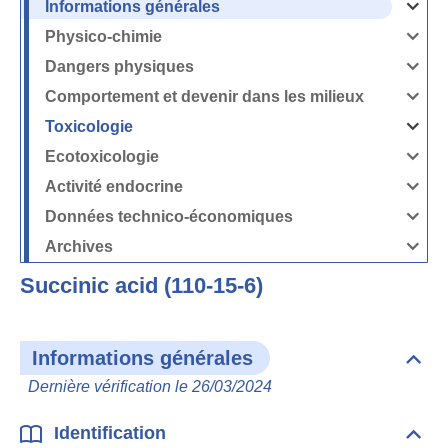
Informations générales
Ouvrir
/
Fermer
Physico-chimie
la
Ouvrir
rubrique
/
Informati
Fermer
Dangers physiques
générales
la
Ouvrir
rubrique
/
Physico-
Fermer
Comportement et devenir dans les milieux
chimie
la
Ouvrir
rubrique
/
Dangers
Fermer
Toxicologie
physique
la
Ouvrir
rubrique
/
Comport
Fermer
Ecotoxicologie
et
la
Ouvrir
devenir
rubrique
/
dans
Toxicolog
Fermer
les
Activité endocrine
la
milieux
Ouvrir
rubrique
/
Ecotoxico
Fermer
Données technico-économiques
la
Ouvrir
rubrique
/
Activité
Fermer
Archives
endocrin
la
Ouvrir
rubrique
/
Données
Fermer
technico-
Succinic acid (110-15-6)
la
économi
rubrique
Archives
Informations générales
Dépli
Info
Dernière vérification le 26/03/2024
géné
Identification
Dépli