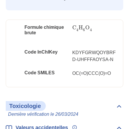
C
H
O
Formule chimique
C
4
H
6
O
4
6
4
4
brute
Code InChlKey
KDYFGRWQOYBRF
D-UHFFFAOYSA-N
Code SMILES
OC(=O)CCC(O)=O
Toxicologie
Dépli
Toxi
Dernière vérification le 26/03/2024
Valeurs accidentelles
Dépli