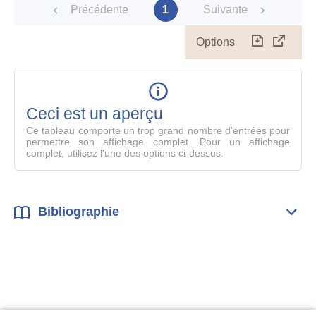
Précédente
1
Suivante
Options
Télécharg
Affich
le
table
en
mode
Ceci est un aperçu
compl
Ce tableau comporte un trop grand nombre d'entrées pour
permettre son affichage complet. Pour un affichage
complet, utilisez l'une des options ci-dessus.
Bibliographie
Dépli
Bibl