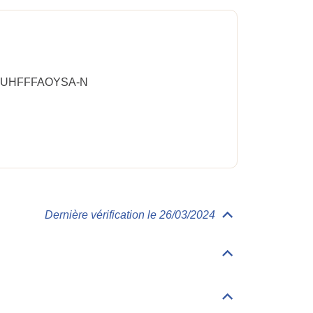
-UHFFFAOYSA-N
Dernière vérification le 26/03/2024
Déplier/replier
Toxicologie
Déplier/replier
Valeurs
accidentelles
Déplier/replier
Autres