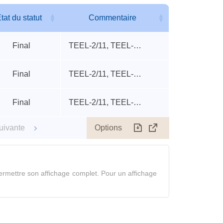
seuils
accidentels
tat du statut
Commentaire
tat du statut
Commentaire
Final
TEEL-2/11, TEEL-3/6, rat ip LD50
Final
TEEL-2/11, TEEL-3/6, rat ip LD50
Final
TEEL-2/11, TEEL-3/6, rat ip LD50
Options
uivante
Télécharger
Afficher
le
tableau
en
rmettre son affichage complet. Pour un affichage
mode
complet