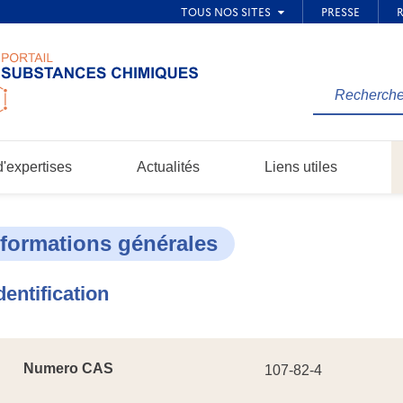
Rechercher
une
information
dans
'expertises
Actualités
Liens utiles
le
site...
nformations générales
dentification
Numero CAS
107-82-4