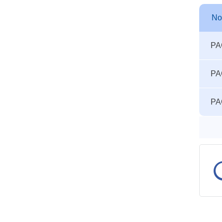
N
Autre
N
PA
seuils
accid
PA
PA