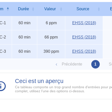
om
Durée
Valeur
Source
E
s
om
Durée
Valeur
Source
E
C-1
60 min
6 ppm
EHSS (2018)
entels
C-2
60 min
66 ppm
EHSS (2018)
C-3
60 min
390 ppm
EHSS (2018)
Précédente
1
S
Ceci est un aperçu
Ce tableau comporte un trop grand nombre d'entrées pour pe
complet, utilisez l'une des options ci-dessus.