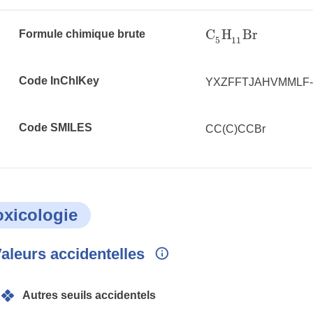
C
H
Br
Formule chimique brute
C
5
H
11
Br
5
11
Code InChlKey
YXZFFTJAHVMMLF
Code SMILES
CC(C)CCBr
oxicologie
aleurs accidentelles
Autres seuils accidentels