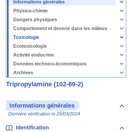
Informations générales
Ouvrir
/
Fermer
Physico-chimie
la
Ouvrir
rubrique
/
Informati
Fermer
Dangers physiques
générales
la
Ouvrir
rubrique
/
Physico-
Fermer
Comportement et devenir dans les milieux
chimie
la
Ouvrir
rubrique
/
Dangers
Fermer
Toxicologie
physique
la
Ouvrir
rubrique
/
Comport
Fermer
Ecotoxicologie
et
la
Ouvrir
devenir
rubrique
/
dans
Toxicolog
Fermer
les
Activité endocrine
la
milieux
Ouvrir
rubrique
/
Ecotoxico
Fermer
Données technico-économiques
la
Ouvrir
rubrique
/
Activité
Fermer
Archives
endocrin
la
Ouvrir
rubrique
/
Données
Fermer
technico-
Tripropylamine (102-69-2)
la
économi
rubrique
Archives
Informations générales
Dépli
Info
Dernière vérification le 26/03/2024
géné
Identification
Dépli