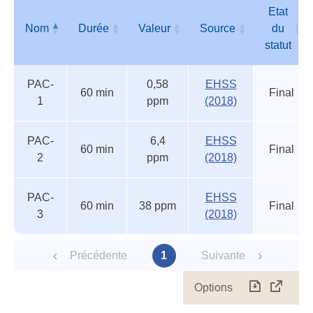
acci
Etat
Nom
Durée
Valeur
Source
du
statut
Autres
Nom
Durée
Valeur
Source
Etat
PAC-
0,58
EHSS
seuils
du
60 min
Final
1
ppm
(2018)
accidentels
statut
PAC-
6,4
EHSS
60 min
Final
2
ppm
(2018)
PAC-
EHSS
60 min
38 ppm
Final
3
(2018)
Précédente
1
Suivante
Options
Télécharg
Affich
le