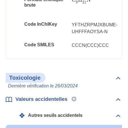
C
9
H
21
N
9
21
brute
Code InChlKey
YFTHZRPMJXBUME-
UHFFFAOYSA-N
Code SMILES
CCCN(CCC)CCC
Toxicologie
Dépli
Toxi
Dernière vérification le 26/03/2024
Valeurs accidentelles
Dépli
Vale
acci
Autres seuils accidentels
Dépli
Autr
seui