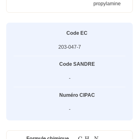
propylamine
Code EC
203-047-7
Code SANDRE
-
Numéro CIPAC
-
C
H
N
Formule chimique