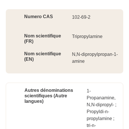
Ident
Numero CAS
102-69-2
Nom scientifique
Tripropylamine
(FR)
Nom scientifique
N,N-dipropylpropan-1-
(EN)
amine
Autres dénominations
1-
scientifiques (Autre
Propanamine,
langues)
N,N-dipropyl- ;
Propyldi-n-
propylamine ;
tri-n-