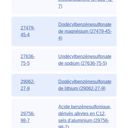
7)
Dodécylbenzènesulfonate
27479-
de magnésium (27479-45-
45-4
4)
27636-
Undécylbenzènesulfonate
75-5
de sodium (27636-75-5)
29062-
Dodécylbenzènesulfonate
27-9
de lithium (29062-27-9)
Acide benzènesulfonique,
29756-
dérivés alkyles en C12,
98-7
sels d'aluminium (29756-
98-7)