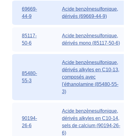
69669-
Acide benzènesulfonique,
44-9
dérivés (69669-44-9)
85117-
Acide benzènesulfonique,
50-6
dérivés mono (85117-50-6)
Acide benzènesulfonique,
dérivés alkyles en C10-13,
85480-
composés avec
55-3
l'éthanolamine (85480-55-
3)
Acide benzènesulfonique,
90194-
dérivés alkyles en C10-14,
26-6
sels de calcium (90194-26-
6)