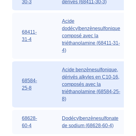
30-3
dérivés (68411-30-3)
Acide
dodécylbenzènesulfonique
68411-
composé avec la
31-4
triéthanolamine (68411-31-
4)
Acide benzènesulfonique,
dérivés alkyles en C10-16,
68584-
composés avec la
25-8
triéthanolamine (68584-25-
8)
68628-
Dodécylbenzènesulfonate
60-4
de sodium (68628-60-4)