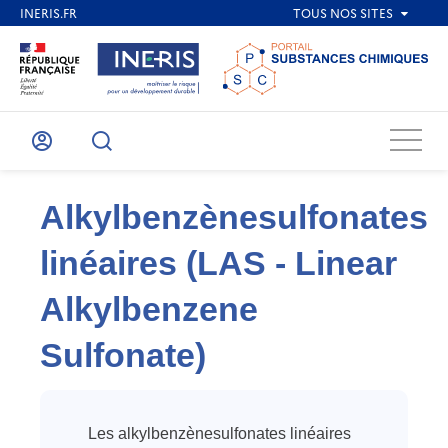
Menu
Mon
Recherche
compte
Alkylbenzènesulfonates
linéaires (LAS - Linear
Alkylbenzene
Sulfonate)
Les alkylbenzènesulfonates linéaires