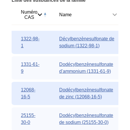
Liste des susbtances de la famille
Numéro
Name
CAS
1322-98-
Décylbenzènesulfonate de
1
sodium (1322-98-1)
1331-61-
Dodécylbenzènesulfonate
9
d'ammonium (1331-61-9)
12068-
Dodécylbenzènesulfonate
16-5
de zinc (12068-16-5)
25155-
Dodécylbenzènesulfonate
30-0
de sodium (25155-30-0)