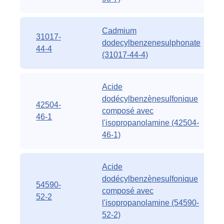
Cadmium
31017-
dodecylbenzenesulphonate
44-4
(31017-44-4)
Acide
dodécylbenzènesulfonique
42504-
composé avec
46-1
l'isopropanolamine (42504-
46-1)
Acide
dodécylbenzènesulfonique
54590-
composé avec
52-2
l'isopropanolamine (54590-
52-2)