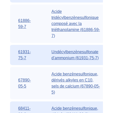
Acide
tridécylbenzènesulfonique
61886-
composé avec la
59-7
triéthanolamine (61886-59-
7)
61931-
Undécylbenzènesulfonate
75-7
d'ammonium (61931-75-7)
Acide benzènesulfonique,
67890-
dérivés alkyles en C10,
05-5
sels de calcium (67890-05-
5)
68411-
Acide benzènesulfonique,