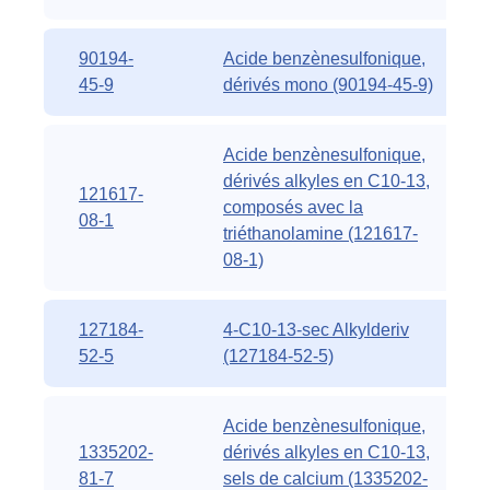
90194-
Acide benzènesulfonique,
45-9
dérivés mono (90194-45-9)
Acide benzènesulfonique,
dérivés alkyles en C10-13,
121617-
composés avec la
08-1
triéthanolamine (121617-
08-1)
127184-
4-C10-13-sec Alkylderiv
52-5
(127184-52-5)
Acide benzènesulfonique,
1335202-
dérivés alkyles en C10-13,
81-7
sels de calcium (1335202-