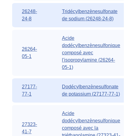
26248-
Tridécylbenzènesulfonate
24-8
de sodium (26248-24-8)
Acide
dodécylbenzènesulfonique
26264-
composé avec
05-1
l'isopropylamine (26264-
05-1)
27177-
Dodécylbenzènesulfonate
77-1
de potassium (27177-77-1)
Acide
dodécylbenzènesulfonique
27323-
composé avec la
41-7
triéthanolamine (27323-41-