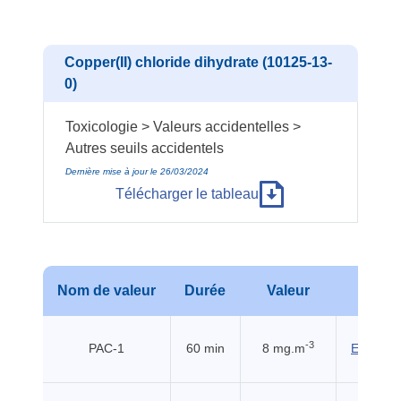
Copper(II) chloride dihydrate (10125-13-
0)
Toxicologie > Valeurs accidentelles >
Autres seuils accidentels
Dernière mise à jour le 26/03/2024
Télécharger le tableau
Nom de valeur
Durée
Valeur
Sour
-3
PAC-1
60 min
8 mg.m
EHSS (2