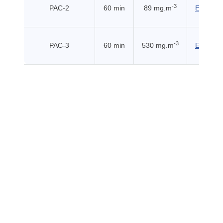
-3
PAC-2
60 min
89 mg.m
EHSS (2
-3
PAC-3
60 min
530 mg.m
EHSS (2