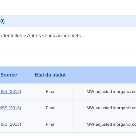
-0)
identelles > Autres seuils accidentels
Source
Etat du statut
HSS (2018)
Final
MW-adjusted inorganic co
HSS (2018)
Final
MW-adjusted inorganic co
HSS (2018)
Final
MW-adjusted inorganic co