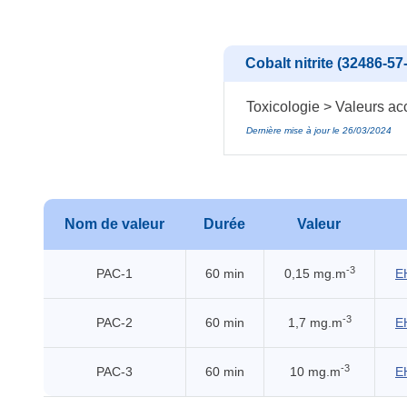
Cobalt nitrite (32486-57
Toxicologie > Valeurs acc
Dernière mise à jour le 26/03/2024
Nom de valeur
Durée
Valeur
-3
PAC-1
60 min
0,15 mg.m
E
-3
PAC-2
60 min
1,7 mg.m
E
-3
PAC-3
60 min
10 mg.m
E