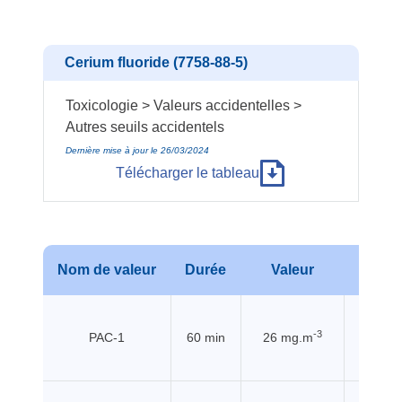
Cerium fluoride (7758-88-5)
Toxicologie > Valeurs accidentelles >
Autres seuils accidentels
Dernière mise à jour le 26/03/2024
Télécharger le tableau
Nom de valeur
Durée
Valeur
Sou
-3
PAC-1
60 min
26 mg.m
EHSS (