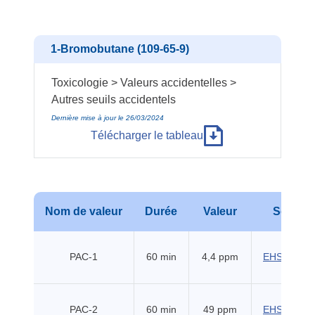
1-Bromobutane (109-65-9)
Toxicologie > Valeurs accidentelles >
Autres seuils accidentels
Dernière mise à jour le 26/03/2024
Télécharger le tableau
Nom de valeur
Durée
Valeur
Source
PAC-1
60 min
4,4 ppm
EHSS (201
PAC-2
60 min
49 ppm
EHSS (201