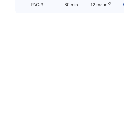
-3
PAC-3
60 min
12 mg.m
EHSS (