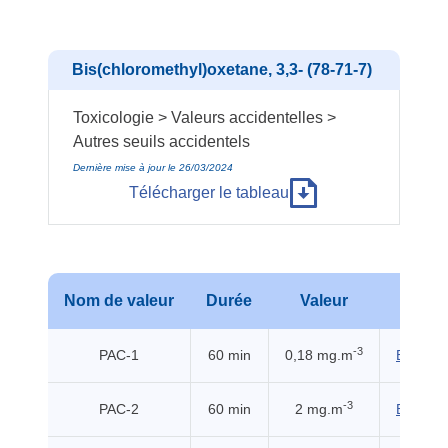
Bis(chloromethyl)oxetane, 3,3- (78-71-7)
Toxicologie > Valeurs accidentelles >
Autres seuils accidentels
Dernière mise à jour le 26/03/2024
Télécharger le tableau
Nom de valeur
Durée
Valeur
Sour
-3
PAC-1
60 min
0,18 mg.m
EHSS (
-3
PAC-2
60 min
2 mg.m
EHSS (