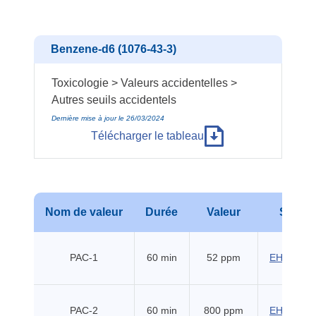
Benzene-d6 (1076-43-3)
Toxicologie > Valeurs accidentelles >
Autres seuils accidentels
Dernière mise à jour le 26/03/2024
Télécharger le tableau
Nom de valeur
Durée
Valeur
Sourc
PAC-1
60 min
52 ppm
EHSS (20
PAC-2
60 min
800 ppm
EHSS (20