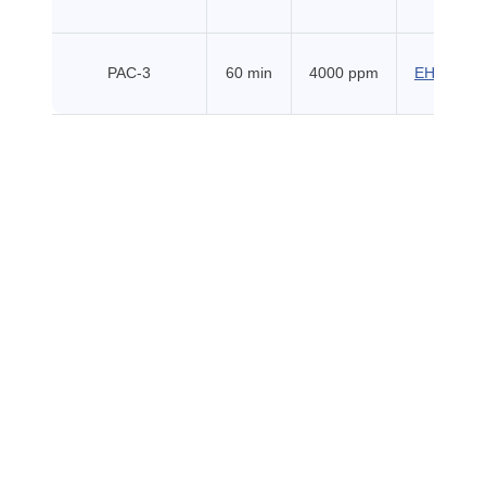
PAC-3
60 min
4000 ppm
EHSS (20