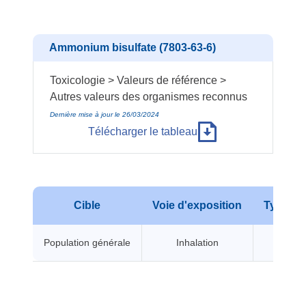
Ammonium bisulfate (7803-63-6)
Toxicologie > Valeurs de référence >
Autres valeurs des organismes reconnus
Dernière mise à jour le 26/03/2024
Télécharger le tableau
Cible
Voie d'exposition
Type d'e
Population générale
Inhalation
A seui