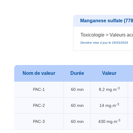
Manganese sulfate (778
Toxicologie > Valeurs acc
Dernière mise à jour le 29/03/2024
Nom de valeur
Durée
Valeur
-3
PAC-1
60 min
8,2 mg.m
-3
PAC-2
60 min
14 mg.m
-3
PAC-3
60 min
430 mg.m