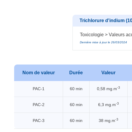
Trichlorure d'indium (1
Toxicologie > Valeurs acc
Dernière mise à jour le 26/03/2024
Nom de valeur
Durée
Valeur
-3
PAC-1
60 min
0,58 mg.m
-3
PAC-2
60 min
6,3 mg.m
-3
PAC-3
60 min
38 mg.m