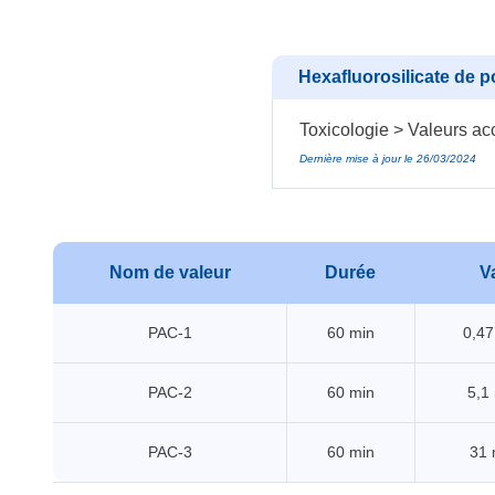
Hexafluorosilicate de p
Toxicologie > Valeurs acc
Dernière mise à jour le 26/03/2024
Nom de valeur
Durée
V
PAC-1
60 min
0,4
PAC-2
60 min
5,1
PAC-3
60 min
31