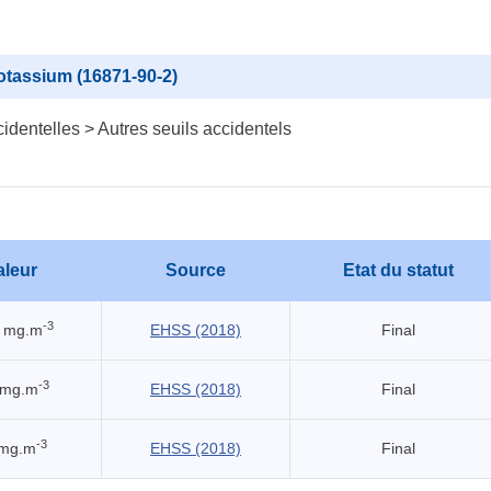
otassium (16871-90-2)
identelles > Autres seuils accidentels
aleur
Source
Etat du statut
-3
7 mg.m
EHSS (2018)
Final
-3
 mg.m
EHSS (2018)
Final
-3
 mg.m
EHSS (2018)
Final