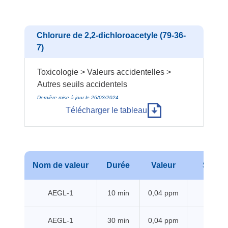
Chlorure de 2,2-dichloroacetyle (79-36-
7)
Toxicologie > Valeurs accidentelles >
Autres seuils accidentels
Dernière mise à jour le 26/03/2024
Télécharger le tableau
Nom de valeur
Durée
Valeur
Sourc
AEGL-1
10 min
0,04 ppm
EPA
AEGL-1
30 min
0,04 ppm
EPA