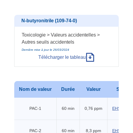
N-butyronitrile (109-74-0)
Toxicologie > Valeurs accidentelles >
Autres seuils accidentels
Dernière mise à jour le 26/03/2024
Télécharger le tableau
Nom de valeur
Durée
Valeur
Source
PAC-1
60 min
0,76 ppm
EHSS (201
PAC-2
60 min
8,3 ppm
EHSS (201