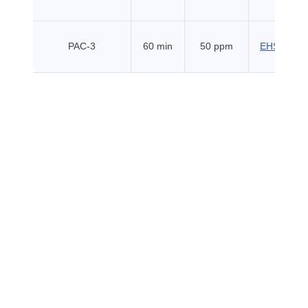
PAC-3
60 min
50 ppm
EHSS (201