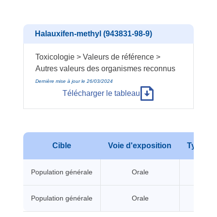
Halauxifen-methyl (943831-98-9)
Toxicologie > Valeurs de référence >
Autres valeurs des organismes reconnus
Dernière mise à jour le 26/03/2024
Télécharger le tableau
Cible
Voie d'exposition
Type d'e
Population générale
Orale
A seui
Population générale
Orale
A seui