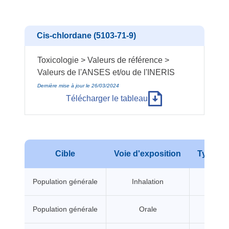
Cis-chlordane (5103-71-9)
Toxicologie > Valeurs de référence >
Valeurs de l'ANSES et/ou de l'INERIS
Dernière mise à jour le 26/03/2024
Télécharger le tableau
Cible
Voie d'exposition
Type d'e
Population générale
Inhalation
A seui
Population générale
Orale
A seui