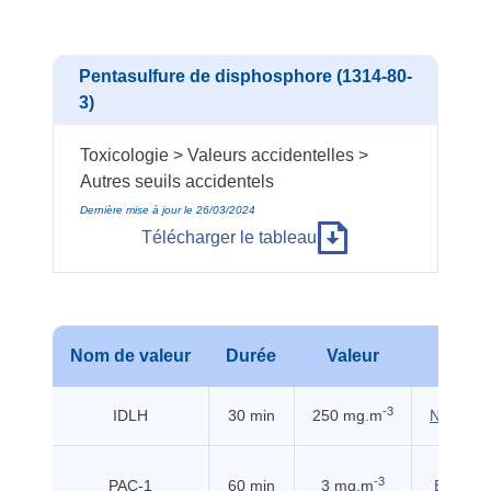
Pentasulfure de disphosphore (1314-80-
3)
Toxicologie > Valeurs accidentelles >
Autres seuils accidentels
Dernière mise à jour le 26/03/2024
Télécharger le tableau
Nom de valeur
Durée
Valeur
Sour
-3
IDLH
30 min
250 mg.m
NIOSH (
-3
PAC-1
60 min
3 mg.m
EHSS (