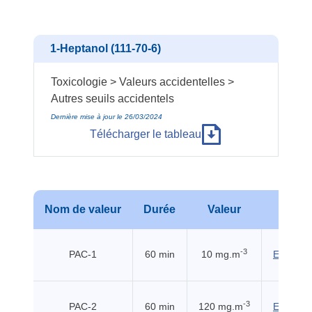
1-Heptanol (111-70-6)
Toxicologie > Valeurs accidentelles >
Autres seuils accidentels
Dernière mise à jour le 26/03/2024
Télécharger le tableau
Nom de valeur
Durée
Valeur
Sour
-3
PAC-1
60 min
10 mg.m
EHSS (2
-3
PAC-2
60 min
120 mg.m
EHSS (2