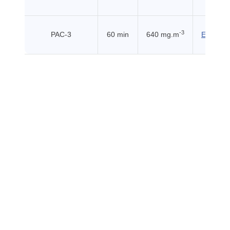
-3
PAC-3
60 min
640 mg.m
EHSS (2