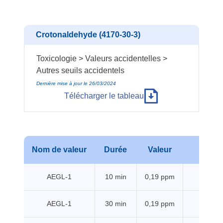
Crotonaldehyde (4170-30-3)
Toxicologie > Valeurs accidentelles >
Autres seuils accidentels
Dernière mise à jour le 26/03/2024
Télécharger le tableau
Nom de valeur
Durée
Valeur
Sourc
AEGL-1
10 min
0,19 ppm
EPA
AEGL-1
30 min
0,19 ppm
EPA