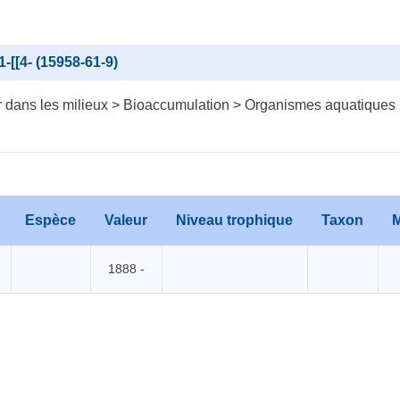
-[[4- (15958-61-9)
 dans les milieux > Bioaccumulation > Organismes aquatiques
Espèce
Valeur
Niveau trophique
Taxon
M
1888 -