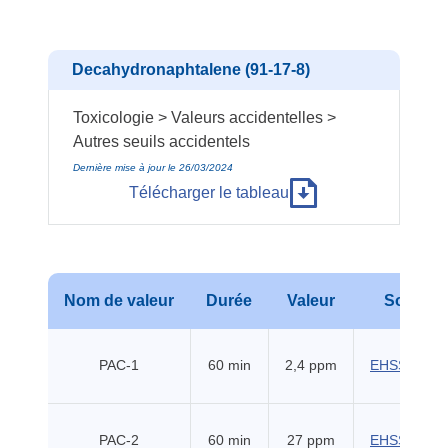
Decahydronaphtalene (91-17-8)
Toxicologie > Valeurs accidentelles >
Autres seuils accidentels
Dernière mise à jour le 26/03/2024
Télécharger le tableau
Nom de valeur
Durée
Valeur
Source
PAC-1
60 min
2,4 ppm
EHSS (2018
PAC-2
60 min
27 ppm
EHSS (2018