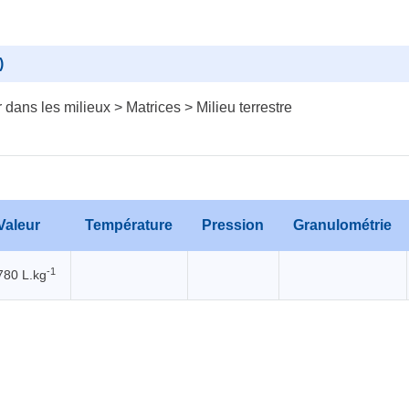
)
dans les milieux > Matrices > Milieu terrestre
Valeur
Température
Pression
Granulométrie
-1
780 L.kg