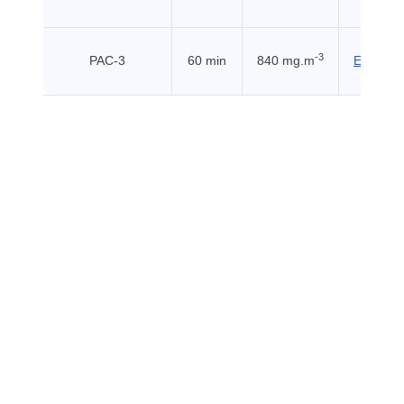
-3
PAC-3
60 min
840 mg.m
EHSS (2