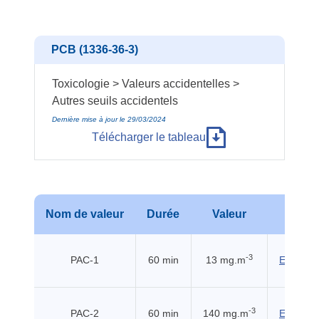
PCB (1336-36-3)
Toxicologie > Valeurs accidentelles >
Autres seuils accidentels
Dernière mise à jour le 29/03/2024
Télécharger le tableau
Nom de valeur
Durée
Valeur
Sour
-3
PAC-1
60 min
13 mg.m
EHSS (2
-3
PAC-2
60 min
140 mg.m
EHSS (2