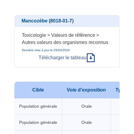
Mancozèbe (8018-01-7)
Toxicologie > Valeurs de référence >
Autres valeurs des organismes reconnus
Dernière mise à jour le 29/03/2024
Télécharger le tableau
Cible
Voie d'exposition
Type d'e
Population générale
Orale
A seui
Population générale
Orale
A seui