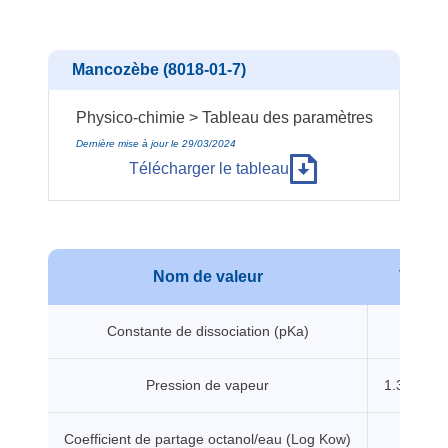
Mancozèbe (8018-01-7)
Physico-chimie > Tableau des paramètres
Dernière mise à jour le 29/03/2024
Télécharger le tableau
Nom de valeur
Valeur
Constante de dissociation (pKa)
10.3 -
Pression de vapeur
1.33e-05 
Coefficient de partage octanol/eau (Log Kow)
1.33 -