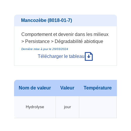
Mancozèbe (8018-01-7)
Comportement et devenir dans les milieux
> Persistance > Dégradabilité abiotique
Dernière mise à jour le 29/03/2024
Télécharger le tableau
Nom de valeur
Valeur
Température
Pres
Hydrolyse
jour