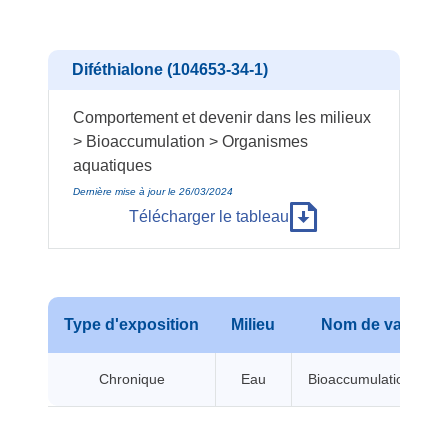
Diféthialone (104653-34-1)
Comportement et devenir dans les milieux
> Bioaccumulation > Organismes
aquatiques
Dernière mise à jour le 26/03/2024
Télécharger le tableau
Type d'exposition
Milieu
Nom de valeur
Chronique
Eau
Bioaccumulation BCF