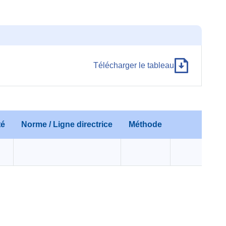
Télécharger le tableau
té
Norme / Ligne directrice
Méthode
Com