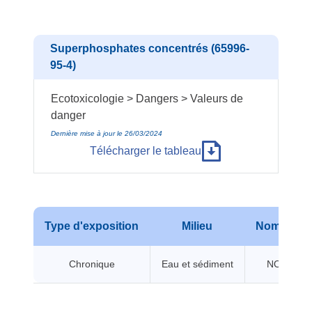
Superphosphates concentrés (65996-
95-4)
Ecotoxicologie > Dangers > Valeurs de
danger
Dernière mise à jour le 26/03/2024
Télécharger le tableau
Type d'exposition
Milieu
Nom de va
Chronique
Eau et sédiment
NOEC/CE